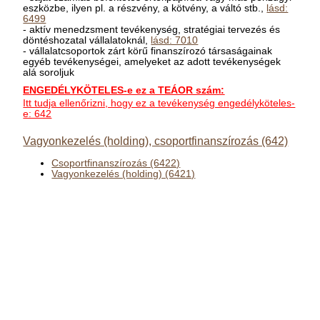
eszközbe, ilyen pl. a részvény, a kötvény, a váltó stb.,
lásd:
6499
- aktív menedzsment tevékenység, stratégiai tervezés és
döntéshozatal vállalatoknál,
lásd: 7010
- vállalatcsoportok zárt körű finanszírozó társaságainak
egyéb tevékenységei, amelyeket az adott tevékenységek
alá soroljuk
ENGEDÉLYKÖTELES-e ez a TEÁOR szám:
Itt tudja ellenőrizni, hogy ez a tevékenység engedélyköteles-
e: 642
Vagyonkezelés (holding), csoportfinanszírozás (642)
Csoportfinanszírozás (6422)
Vagyonkezelés (holding) (6421)