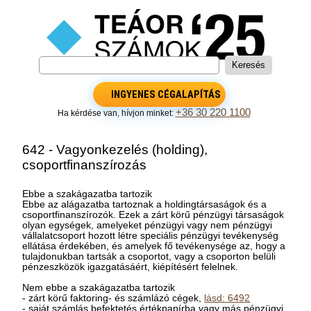
INGYENES CÉGALAPÍTÁS
+36 30 220 1100
Ha kérdése van, hívjon minket:
642 - Vagyonkezelés (holding),
csoportfinanszírozás
Ebbe a szakágazatba tartozik
Ebbe az alágazatba tartoznak a holdingtársaságok és a
csoportfinanszírozók. Ezek a zárt körű pénzügyi társaságok
olyan egységek, amelyeket pénzügyi vagy nem pénzügyi
vállalatcsoport hozott létre speciális pénzügyi tevékenység
ellátása érdekében, és amelyek fő tevékenysége az, hogy a
tulajdonukban tartsák a csoportot, vagy a csoporton belüli
pénzeszközök igazgatásáért, kiépítésért felelnek.
Nem ebbe a szakágazatba tartozik
- zárt körű faktoring- és számlázó cégek,
lásd: 6492
- saját számlás befektetés értékpapírba vagy más pénzügyi