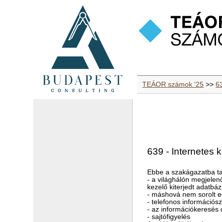
TEÁOR számok '25
>>
63
639 - Internetes 
Ebbe a szakágazatba ta
- a világhálón megjelen
kezelő kiterjedt adatbáz
- máshová nem sorolt eg
- telefonos információsz
- az információkeresés
- sajtófigyelés