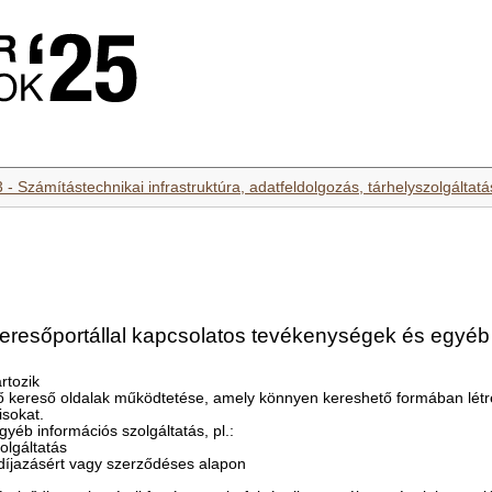
 - Számítástechnikai infrastruktúra, adatfeldolgozás, tárhelyszolgálta
keresőportállal kapcsolatos tevékenységek és egyéb 
rtozik
ő kereső oldalak működtetése, amely könnyen kereshető formában létre
isokat.
yéb információs szolgáltatás, pl.:
olgáltatás
 díjazásért vagy szerződéses alapon