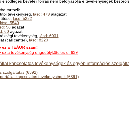
 elsődleges bevételi forrás nem befolyásolja e tevékenységek besorolá
ba tartozik
títői tevékenység,
lásd: 479
alágazat
etítése,
lásd: 5232
,
lásd: 5540
sd: 58
ágazat
d: 60
ágazat
gynökségi tevékenység,
lásd: 6031
at (call center),
lásd: 8220
ez a TEÁOR szám:
hogy ez a tevékenység engedélyköteles-e: 639
tállal kapcsolatos tevékenységek és egyéb információs szolgált
s szolgáltatás (6392)
őportállal kapcsolatos tevékenységek (6391)