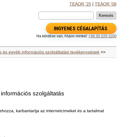
TEÁOR '25
|
TEÁOR '08
INGYENES CÉGALAPÍTÁS
Ha kérdése van, hívjon minket:
+36 30 220 1100
tás és egyéb információs szolgáltatási tevékenységek
>>
információs szolgáltatás
hozza, karbantartja az internetcímeket és a tartalmat