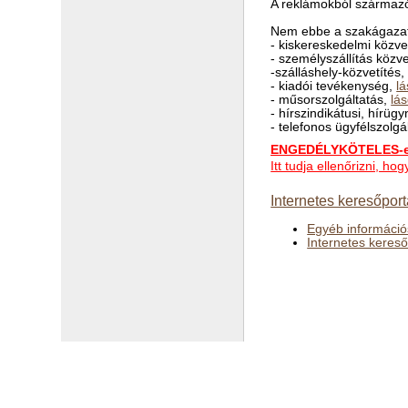
A reklámokból származó
Nem ebbe a szakágazat
- kiskereskedelmi közve
- személyszállítás közv
-szálláshely-közvetítés
- kiadói tevékenység,
lá
- műsorszolgáltatás,
lás
- hírszindikátusi, hírü
- telefonos ügyfélszolgál
ENGEDÉLYKÖTELES-e 
Itt tudja ellenőrizni, 
Internetes keresőpor
Egyéb információ
Internetes keres