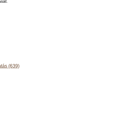
sát.
atás (639)