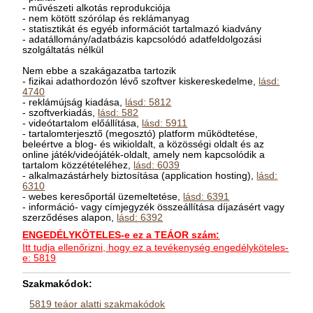
- művészeti alkotás reprodukciója
- nem kötött szórólap és reklámanyag
- statisztikát és egyéb információt tartalmazó kiadvány
- adatállomány/adatbázis kapcsolódó adatfeldolgozási
szolgáltatás nélkül
Nem ebbe a szakágazatba tartozik
- fizikai adathordozón lévő szoftver kiskereskedelme,
lásd:
4740
- reklámújság kiadása,
lásd: 5812
- szoftverkiadás,
lásd: 582
- videótartalom előállítása,
lásd: 5911
- tartalomterjesztő (megosztó) platform működtetése,
beleértve a blog- és wikioldalt, a közösségi oldalt és az
online játék/videójáték-oldalt, amely nem kapcsolódik a
tartalom közzétételéhez,
lásd: 6039
- alkalmazástárhely biztosítása (application hosting),
lásd:
6310
- webes keresőportál üzemeltetése,
lásd: 6391
- információ- vagy címjegyzék összeállítása díjazásért vagy
szerződéses alapon,
lásd: 6392
ENGEDÉLYKÖTELES-e ez a TEÁOR szám:
Itt tudja ellenőrizni, hogy ez a tevékenység engedélyköteles-
e: 5819
Szakmakódok:
5819 teáor alatti szakmakódok