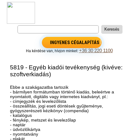
INGYENES CÉGALAPÍTÁS
+36 30 220 1100
Ha kérdése van, hívjon minket:
5819 - Egyéb kiadói tevékenység (kivéve:
szoftverkiadás)
Ebbe a szakágazatba tartozik
- bármilyen formátumban történő kiadás, beleértve a
nyomtatott, digitális vagy internetes kiadványt, pl.:
- címjegyzék és levelezőlista
- összeállítás, jogi eseti döntések gyűjteménye,
gyógyszerészeti kézikönyv (compendia)
- katalógus
- fénykép, metszet és levelezőlap
- naptár
- üdvözlőkártya
- nyomtatvány
- plakát