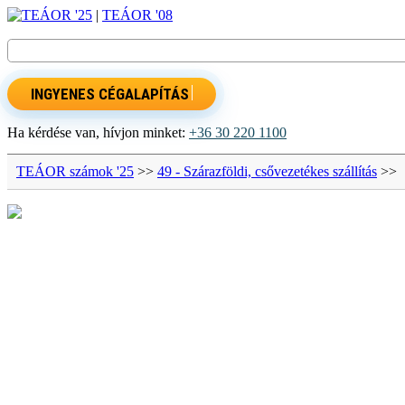
TEÁOR '25
|
TEÁOR '08
INGYENES CÉGALAPÍTÁS
Ha kérdése van, hívjon minket:
+36 30 220 1100
TEÁOR számok '25
>>
49 - Szárazföldi, csővezetékes szállítás
>>