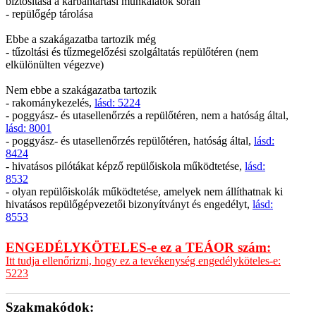
biztosítása a karbantartási munkálatok során
- repülőgép tárolása
Ebbe a szakágazatba tartozik még
- tűzoltási és tűzmegelőzési szolgáltatás repülőtéren (nem
elkülönülten végezve)
Nem ebbe a szakágazatba tartozik
- rakománykezelés,
lásd: 5224
- poggyász- és utasellenőrzés a repülőtéren, nem a hatóság által,
lásd: 8001
- poggyász- és utasellenőrzés repülőtéren, hatóság által,
lásd:
8424
- hivatásos pilótákat képző repülőiskola működtetése,
lásd:
8532
- olyan repülőiskolák működtetése, amelyek nem állíthatnak ki
hivatásos repülőgépvezetői bizonyítványt és engedélyt,
lásd:
8553
ENGEDÉLYKÖTELES-e ez a TEÁOR szám:
Itt tudja ellenőrizni, hogy ez a tevékenység engedélyköteles-e:
5223
Szakmakódok: