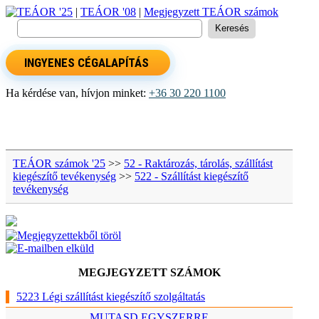
TEÁOR '25
|
TEÁOR '08
|
Megjegyzett TEÁOR számok
INGYENES CÉGALAPÍTÁS
Ha kérdése van, hívjon minket:
+36 30 220 1100
TEÁOR számok '25
>>
52 - Raktározás, tárolás, szállítást
kiegészítő tevékenység
>>
522 - Szállítást kiegészítő
tevékenység
MEGJEGYZETT SZÁMOK
5223 Légi szállítást kiegészítő szolgáltatás
MUTASD EGYSZERRE