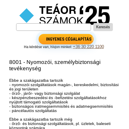
INGYENES CÉGALAPÍTÁS
+36 30 220 1100
Ha kérdése van, hívjon minket:
8001 - Nyomozói, személybiztonsági
tevékenység
Ebbe a szakágazatba tartozik
- nyomozói szolgáltatások magán-, kereskedelmi, biztosítási
és jogi területen
- őrző-, járőr- vagy biztonsági szolgálat
- készpénzbeszedési és -befizetési szolgáltatásokhoz
nyújtott támogató szolgáltatások
- biztonságos iratmegsemmisítés és adatmegsemmisítés
- páncélautós szolgáltatás
Ebbe a szakágazatba tartozik még
- őrző- és biztonsági szolgáltatások, pl. üzletek, baleseti
központok számára