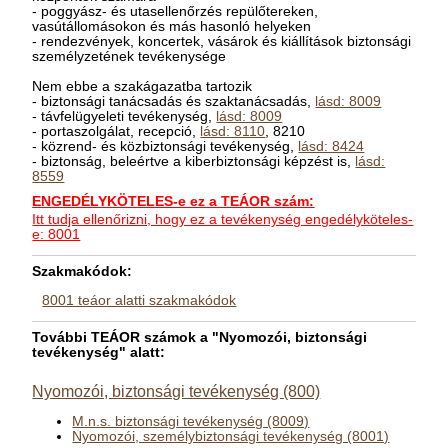
- poggyász- és utasellenőrzés repülőtereken,
vasútállomásokon és más hasonló helyeken
- rendezvények, koncertek, vásárok és kiállítások biztonsági
személyzetének tevékenysége
Nem ebbe a szakágazatba tartozik
- biztonsági tanácsadás és szaktanácsadás,
lásd: 8009
- távfelügyeleti tevékenység,
lásd: 8009
- portaszolgálat, recepció,
lásd: 8110
, 8210
- közrend- és közbiztonsági tevékenység,
lásd: 8424
- biztonság, beleértve a kiberbiztonsági képzést is,
lásd:
8559
ENGEDÉLYKÖTELES-e ez a TEÁOR szám:
Itt tudja ellenőrizni, hogy ez a tevékenység engedélyköteles-
e: 8001
Szakmakódok:
8001 teáor alatti szakmakódok
További TEÁOR számok a "Nyomozói, biztonsági
tevékenység" alatt:
Nyomozói, biztonsági tevékenység (800)
M.n.s. biztonsági tevékenység (8009)
Nyomozói, személybiztonsági tevékenység (8001)