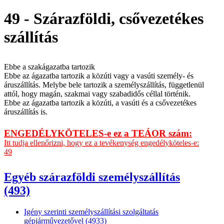
49 - Szárazföldi, csővezetékes
szállítás
Ebbe a szakágazatba tartozik
Ebbe az ágazatba tartozik a közúti vagy a vasúti személy- és
áruszállítás. Melybe bele tartozik a személyszállítás, függetlenül
attól, hogy magán, szakmai vagy szabadidős céllal történik.
Ebbe az ágazatba tartozik a közúti, a vasúti és a csővezetékes
áruszállítás is.
ENGEDÉLYKÖTELES-e ez a TEÁOR szám:
Itt tudja ellenőrizni, hogy ez a tevékenység engedélyköteles-e:
49
Egyéb szárazföldi személyszállítás
(493)
Igény szerinti személyszállítási szolgáltatás
gépjárművezetővel (4933)