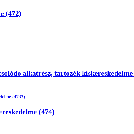
e (472)
olódó alkatrész, tartozék kiskereskedelme 
edelme (4783)
ereskedelme (474)