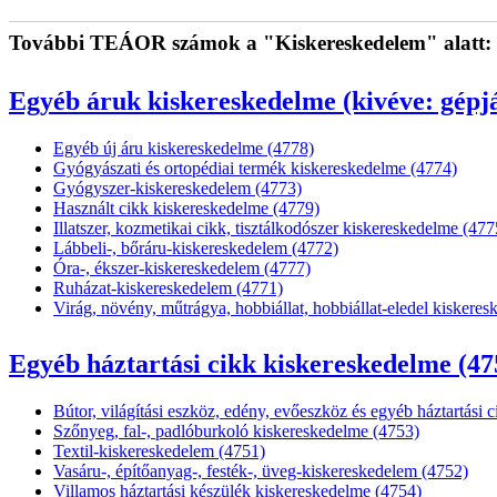
További TEÁOR számok a "Kiskereskedelem" alatt:
Egyéb áruk kiskereskedelme (kivéve: gépj
Egyéb új áru kiskereskedelme (4778)
Gyógyászati és ortopédiai termék kiskereskedelme (4774)
Gyógyszer-kiskereskedelem (4773)
Használt cikk kiskereskedelme (4779)
Illatszer, kozmetikai cikk, tisztálkodószer kiskereskedelme (477
Lábbeli-, bőráru-kiskereskedelem (4772)
Óra-, ékszer-kiskereskedelem (4777)
Ruházat-kiskereskedelem (4771)
Virág, növény, műtrágya, hobbiállat, hobbiállat-eledel kiskere
Egyéb háztartási cikk kiskereskedelme (47
Bútor, világítási eszköz, edény, evőeszköz és egyéb háztartási
Szőnyeg, fal-, padlóburkoló kiskereskedelme (4753)
Textil-kiskereskedelem (4751)
Vasáru-, építőanyag-, festék-, üveg-kiskereskedelem (4752)
Villamos háztartási készülék kiskereskedelme (4754)