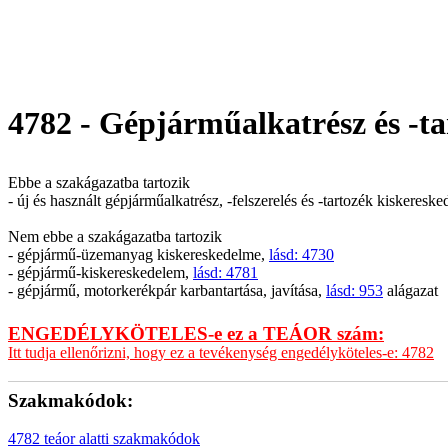
4782 - Gépjárműalkatrész és -t
Ebbe a szakágazatba tartozik
- új és használt gépjárműalkatrész, -felszerelés és -tartozék kiskeresk
Nem ebbe a szakágazatba tartozik
- gépjármű-üzemanyag kiskereskedelme,
lásd: 4730
- gépjármű-kiskereskedelem,
lásd: 4781
- gépjármű, motorkerékpár karbantartása, javítása,
lásd: 953
alágazat
ENGEDÉLYKÖTELES-e ez a TEÁOR szám:
Itt tudja ellenőrizni, hogy ez a tevékenység engedélyköteles-e: 4782
Szakmakódok:
4782 teáor alatti szakmakódok