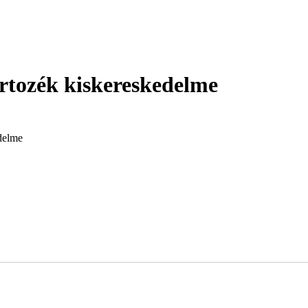
artozék kiskereskedelme
edelme