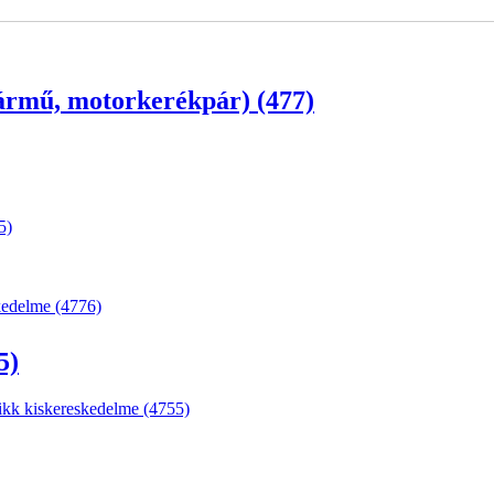
ármű, motorkerékpár) (477)
5)
skedelme (4776)
5)
 cikk kiskereskedelme (4755)