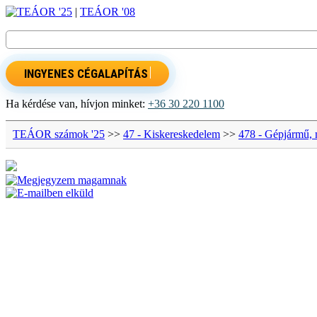
TEÁOR '25
|
TEÁOR '08
INGYENES CÉGALAPÍTÁS
Ha kérdése van, hívjon minket:
+36 30 220 1100
TEÁOR számok '25
>>
47 - Kiskereskedelem
>>
478 - Gépjármű, 