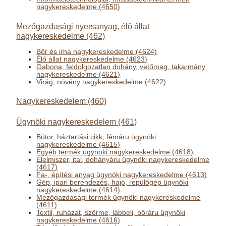
nagykereskedelme (4650)
Mezőgazdasági nyersanyag, élő állat
nagykereskedelme (462)
Bőr és irha nagykereskedelme (4624)
Élő állat nagykereskedelme (4623)
Gabona, feldolgozatlan dohány, vetőmag, takarmány
nagykereskedelme (4621)
Virág, növény nagykereskedelme (4622)
Nagykereskedelem (460)
Ügynöki nagykereskedelem (461)
Bútor, háztartási cikk, fémáru ügynöki
nagykereskedelme (4615)
Egyéb termék ügynöki nagykereskedelme (4618)
Élelmiszer, ital, dohányáru ügynöki nagykereskedelme
(4617)
Fa-, építési anyag ügynöki nagykereskedelme (4613)
Gép, ipari berendezés, hajó, repülőgép ügynöki
nagykereskedelme (4614)
Mezőgazdasági termék ügynöki nagykereskedelme
(4611)
Textil, ruházat, szőrme, lábbeli, bőráru ügynöki
nagykereskedelme (4616)