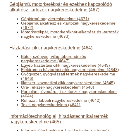
Gépjármű, motorkerékpár és ezekhez kapcsolódó
alkatrész, tartozék nagykereskedelme (467)
Gépjármű nagykereskedelme (4671)
Gépjárműalkatrész és -tartozék nagykereskedelme
(4672)
Motorkerékpár, motorkerékpár-alkatrész és -tartozék
nagykereskedelme (4673)
Háztartási cikk nagykereskedelme (464)
Bútor, szőnyeg, világítóberendezés
nagykereskedelme (4647)
Egyéb háztartási cikk nagykereskedelme (4649)
Elektromos háztartási cikk nagykereskedelme (4643)
Gyógyszer, gyógyászati termék nagykereskedelme
(4646)
Illatszer, kozmetikai cikk nagykereskedelme (4645)
Óra-, ékszer-nagykereskedelem (4648)
Porcelán-, üvegáru-, tisztítószer-nagykereskedelem
(4644)
Ruházat, lábbeli nagykereskedelme (4642)
Textil-nagykereskedelem (4641)
Információtechnológiai, híradástechnikai termék
nagykereskedelme (465)
Információtechnológiai, híradástechnikai termék