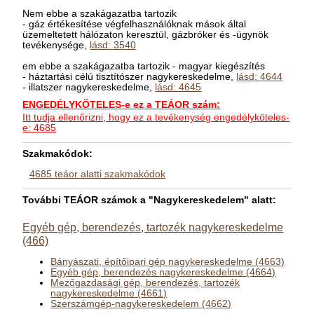
Nem ebbe a szakágazatba tartozik
- gáz értékesítése végfelhasználóknak mások által
üzemeltetett hálózaton keresztül, gázbróker és -ügynök
tevékenysége,
lásd: 3540
em ebbe a szakágazatba tartozik - magyar kiegészítés
- háztartási célú tisztítószer nagykereskedelme,
lásd: 4644
- illatszer nagykereskedelme,
lásd: 4645
ENGEDÉLYKÖTELES-e ez a TEÁOR szám:
Itt tudja ellenőrizni, hogy ez a tevékenység engedélyköteles-
e: 4685
Szakmakódok:
4685 teáor alatti szakmakódok
További TEÁOR számok a "Nagykereskedelem" alatt:
Egyéb gép, berendezés, tartozék nagykereskedelme
(466)
Bányászati, építőipari gép nagykereskedelme (4663)
Egyéb gép, berendezés nagykereskedelme (4664)
Mezőgazdasági gép, berendezés, tartozék
nagykereskedelme (4661)
Szerszámgép-nagykereskedelem (4662)