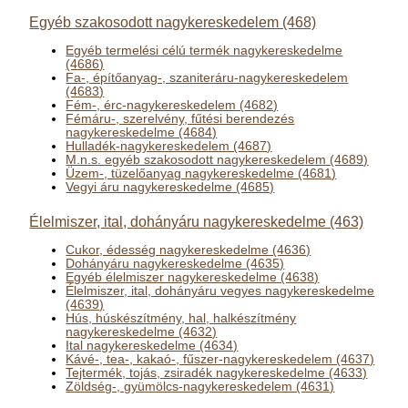
Egyéb szakosodott nagykereskedelem (468)
Egyéb termelési célú termék nagykereskedelme
(4686)
Fa-, építőanyag-, szaniteráru-nagykereskedelem
(4683)
Fém-, érc-nagykereskedelem (4682)
Fémáru-, szerelvény, fűtési berendezés
nagykereskedelme (4684)
Hulladék-nagykereskedelem (4687)
M.n.s. egyéb szakosodott nagykereskedelem (4689)
Üzem-, tüzelőanyag nagykereskedelme (4681)
Vegyi áru nagykereskedelme (4685)
Élelmiszer, ital, dohányáru nagykereskedelme (463)
Cukor, édesség nagykereskedelme (4636)
Dohányáru nagykereskedelme (4635)
Egyéb élelmiszer nagykereskedelme (4638)
Élelmiszer, ital, dohányáru vegyes nagykereskedelme
(4639)
Hús, húskészítmény, hal, halkészítmény
nagykereskedelme (4632)
Ital nagykereskedelme (4634)
Kávé-, tea-, kakaó-, fűszer-nagykereskedelem (4637)
Tejtermék, tojás, zsiradék nagykereskedelme (4633)
Zöldség-, gyümölcs-nagykereskedelem (4631)