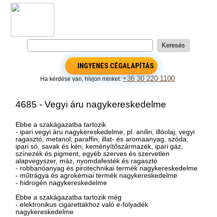
INGYENES CÉGALAPÍTÁS
+36 30 220 1100
Ha kérdése van, hívjon minket:
4685 - Vegyi áru nagykereskedelme
Ebbe a szakágazatba tartozik
- ipari vegyi áru nagykereskedelme, pl. anilin, illóolaj, vegyi
ragasztó, metanol, paraffin, illat- és aromaanyag, szóda,
ipari só, savak és kén, keményítőszármazék, ipari gáz,
színezék és pigment, egyéb szerves és szervetlen
alapvegyszer, máz, nyomdafesték és ragasztó
- robbanóanyag és pirotechnikai termék nagykereskedelme
- műtrágya és agrokémiai termék nagykereskedelme
- hidrogén nagykereskedelme
Ebbe a szakágazatba tartozik még
- elektronikus cigarettákhoz való e-folyadék
nagykereskedelme