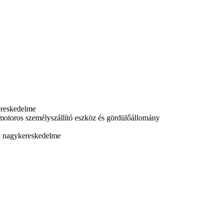
kereskedelme
 motoros személyszállító eszköz és gördülőállomány
ki nagykereskedelme