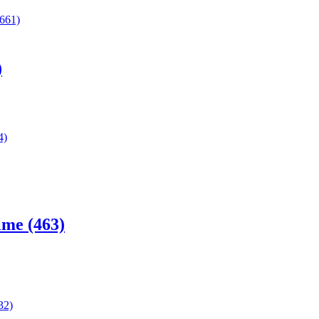
4661)
)
4)
lme (463)
32)