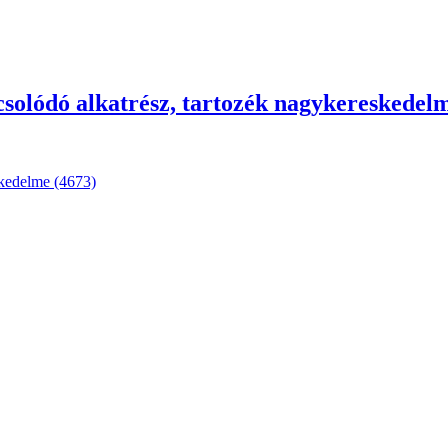
olódó alkatrész, tartozék nagykereskedelm
skedelme (4673)