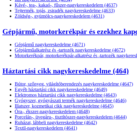
Kávé-, tea-, kakaó-, fűszer-nagykereskedelem (4637)
Tejtermék, tojás, zsiradék nagykereskedelme (4633)
Zöldség-, gyümölcs-nagykereskedelem (4631)
Gépjármű, motorkerékpár és ezekhez kapcs
Gépjármű nagykereskedelme (4671)
Gépjárműalkatrész és -tartozék nagykereskedelme (4672)
Motorkerékpár, motorkerékpár-alkatrész és -tartozék nagykere
Háztartási cikk nagykereskedelme (464)
Bútor, szőnyeg, világítóberendezés nagykereskedelme (4647)
Egyéb háztartási cikk nagykereskedelme (4649)
Elektromos háztartási cikk nagykereskedelme (4643)
Gyógyszer, gyógyászati termék nagykereskedelme (4646)
Illatszer, kozmetikai cikk nagykereskedelme (4645)
Óra-, ékszer-nagykereskedelem (4648)
Porcelán-, üvegáru-, tisztítószer-nagykereskedelem (4644)
Ruházat, lábbeli nagykereskedelme (4642)
Textil-nagykereskedelem (4641)