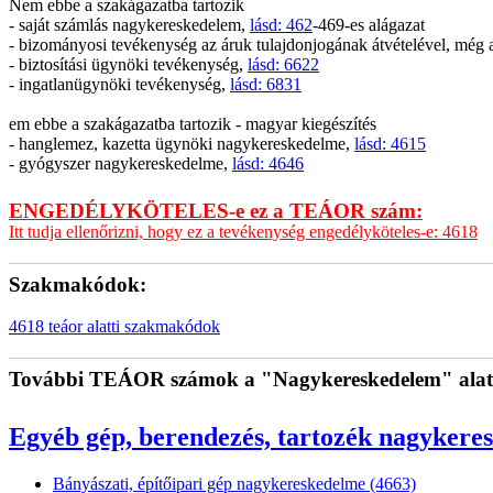
Nem ebbe a szakágazatba tartozik
- saját számlás nagykereskedelem,
lásd: 462
-469-es alágazat
- bizományosi tevékenység az áruk tulajdonjogának átvételével, még a
- biztosítási ügynöki tevékenység,
lásd: 6622
- ingatlanügynöki tevékenység,
lásd: 6831
em ebbe a szakágazatba tartozik - magyar kiegészítés
- hanglemez, kazetta ügynöki nagykereskedelme,
lásd: 4615
- gyógyszer nagykereskedelme,
lásd: 4646
ENGEDÉLYKÖTELES-e ez a TEÁOR szám:
Itt tudja ellenőrizni, hogy ez a tevékenység engedélyköteles-e: 4618
Szakmakódok:
4618 teáor alatti szakmakódok
További TEÁOR számok a "Nagykereskedelem" alat
Egyéb gép, berendezés, tartozék nagykere
Bányászati, építőipari gép nagykereskedelme (4663)