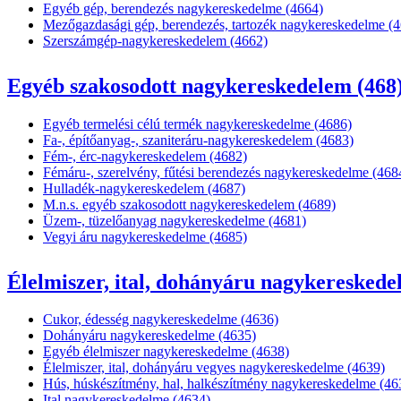
Egyéb gép, berendezés nagykereskedelme (4664)
Mezőgazdasági gép, berendezés, tartozék nagykereskedelme (
Szerszámgép-nagykereskedelem (4662)
Egyéb szakosodott nagykereskedelem (468
Egyéb termelési célú termék nagykereskedelme (4686)
Fa-, építőanyag-, szaniteráru-nagykereskedelem (4683)
Fém-, érc-nagykereskedelem (4682)
Fémáru-, szerelvény, fűtési berendezés nagykereskedelme (468
Hulladék-nagykereskedelem (4687)
M.n.s. egyéb szakosodott nagykereskedelem (4689)
Üzem-, tüzelőanyag nagykereskedelme (4681)
Vegyi áru nagykereskedelme (4685)
Élelmiszer, ital, dohányáru nagykereskede
Cukor, édesség nagykereskedelme (4636)
Dohányáru nagykereskedelme (4635)
Egyéb élelmiszer nagykereskedelme (4638)
Élelmiszer, ital, dohányáru vegyes nagykereskedelme (4639)
Hús, húskészítmény, hal, halkészítmény nagykereskedelme (46
Ital nagykereskedelme (4634)