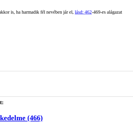
kkor is, ha harmadik fél nevében jár el,
lásd: 462
-469-es alágazat
t:
skedelme (466)