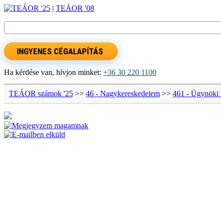
TEÁOR '25
|
TEÁOR '08
INGYENES CÉGALAPÍTÁS
Ha kérdése van, hívjon minket:
+36 30 220 1100
TEÁOR számok '25
>>
46 - Nagykereskedelem
>>
461 - Ügynöki