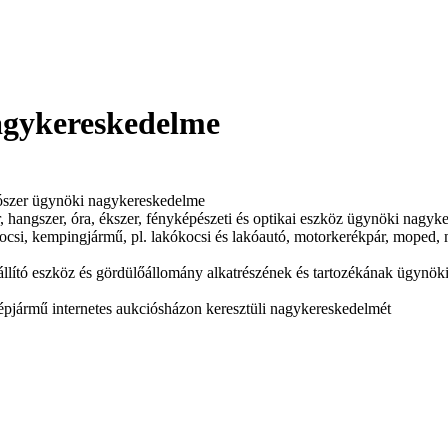
agykereskedelme
ztítószer ügynöki nagykereskedelme
zer, hangszer, óra, ékszer, fényképészeti és optikai eszköz ügynöki nagy
ocsi, kempingjármű, pl. lakókocsi és lakóautó, motorkerékpár, moped,
szállító eszköz és gördülőállomány alkatrészének és tartozékának ügynö
épjármű internetes aukciósházon keresztüli nagykereskedelmét