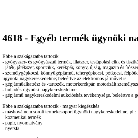
4618 - Egyéb termék ügynöki n
Ebbe a szakágazatba tartozik
- gyógyszer- és gyógyászati termék, illatszer, testápolási cikk és tis
- játék, játékszer, sportcikk, kerékpár, könyv, újság, magazin és írós
- személygépkocsi, könnyűgépjármű, tehergépkocsi, pótkocsi, félpótk
ügynöki nagykereskedelme; beleértve az elektromos járművet is
- gépjárműalkatrész és -tartozék, motorkerékpár, motorizált személy
- hulladék ügynöki nagykereskedelme
- gépjármű nagykereskedelmi aukciósház tevékenysége, beleértve a g
Ebbe a szakágazatba tartozik - magyar kiegészítés
- máshová nem sorolt termékcsoport ügynöki nagykereskedelme, pl.:
- kozmetikai termék
- papír, nyomtatvány
- nyersfa