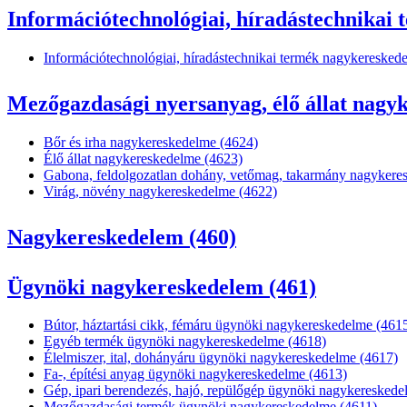
Információtechnológiai, híradástechnikai
Információtechnológiai, híradástechnikai termék nagykeresked
Mezőgazdasági nyersanyag, élő állat nagy
Bőr és irha nagykereskedelme (4624)
Élő állat nagykereskedelme (4623)
Gabona, feldolgozatlan dohány, vetőmag, takarmány nagykere
Virág, növény nagykereskedelme (4622)
Nagykereskedelem (460)
Ügynöki nagykereskedelem (461)
Bútor, háztartási cikk, fémáru ügynöki nagykereskedelme (461
Egyéb termék ügynöki nagykereskedelme (4618)
Élelmiszer, ital, dohányáru ügynöki nagykereskedelme (4617)
Fa-, építési anyag ügynöki nagykereskedelme (4613)
Gép, ipari berendezés, hajó, repülőgép ügynöki nagykereskede
Mezőgazdasági termék ügynöki nagykereskedelme (4611)