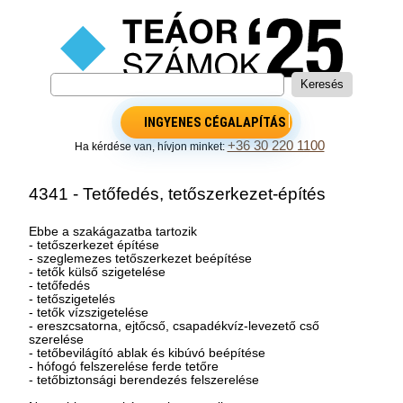
INGYENES CÉGALAPÍTÁS
+36 30 220 1100
Ha kérdése van, hívjon minket:
4341 - Tetőfedés, tetőszerkezet-építés
Ebbe a szakágazatba tartozik
- tetőszerkezet építése
- szeglemezes tetőszerkezet beépítése
- tetők külső szigetelése
- tetőfedés
- tetőszigetelés
- tetők vízszigetelése
- ereszcsatorna, ejtőcső, csapadékvíz-levezető cső
szerelése
- tetőbevilágító ablak és kibúvó beépítése
- hófogó felszerelése ferde tetőre
- tetőbiztonsági berendezés felszerelése