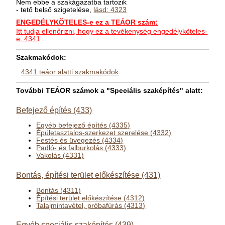
Nem ebbe a szakágazatba tartozik
- tető belső szigetelése,
lásd: 4323
ENGEDÉLYKÖTELES-e ez a TEÁOR szám:
Itt tudja ellenőrizni, hogy ez a tevékenység engedélyköteles-
e: 4341
Szakmakódok:
4341 teáor alatti szakmakódok
További TEÁOR számok a "Speciális szaképítés" alatt:
Befejező építés (433)
Egyéb befejező építés (4335)
Épületasztalos-szerkezet szerelése (4332)
Festés és üvegezés (4334)
Padló- és falburkolás (4333)
Vakolás (4331)
Bontás, építési terület előkészítése (431)
Bontás (4311)
Építési terület előkészítése (4312)
Talajmintavétel, próbafúrás (4313)
Egyéb speciális szaképítés (439)