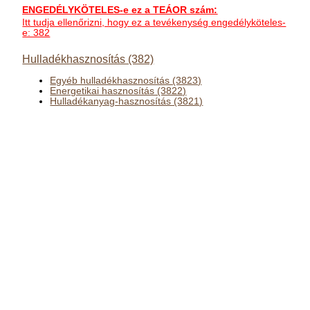
ENGEDÉLYKÖTELES-e ez a TEÁOR szám:
Itt tudja ellenőrizni, hogy ez a tevékenység engedélyköteles-
e: 382
Hulladékhasznosítás (382)
Egyéb hulladékhasznosítás (3823)
Energetikai hasznosítás (3822)
Hulladékanyag-hasznosítás (3821)