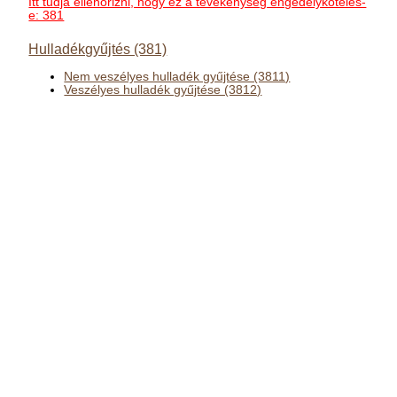
Itt tudja ellenőrizni, hogy ez a tevékenység engedélyköteles-
e: 381
Hulladékgyűjtés (381)
Nem veszélyes hulladék gyűjtése (3811)
Veszélyes hulladék gyűjtése (3812)