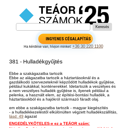
INGYENES CÉGALAPÍTÁS
+36 30 220 1100
Ha kérdése van, hívjon minket:
381 - Hulladékgyűjtés
Ebbe a szakágazatba tartozik
Ebbe az alágazatba tartozik a háztartásoknál és a
gazdálkodó szervezeteknél képződött hulladékok gyűjtése,
például kukákkal, konténerekkel. Idetartozik a veszélyes és
a nem veszélyes hulladék gyűjtése is, ilyenek például a
pelenka, a használt elem, az építési-bontási hulladék, a
háztartásokból és a hajókról származó fáradt olaj.
em ebbe a szakágazatba tartozik - magyar kiegészítés
- a hulladékkezeléstől elkülönülten végzett hulladékszállítás,
lásd: 49
ágazat
ENGEDÉLYKÖTELES-e ez a TEÁOR szám: