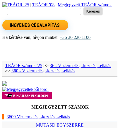
TEÁOR '25
|
TEÁOR '08
|
Megjegyzett TEÁOR számok
INGYENES CÉGALAPÍTÁS
Ha kérdése van, hívjon minket:
+36 30 220 1100
TEÁOR számok '25
>>
36 - Víztermelés, -kezelés, -ellátás
>>
360 - Víztermelés, -kezelés, -ellátás
MEGJEGYZETT SZÁMOK
3600 Víztermelés, -kezelés, -ellátás
MUTASD EGYSZERRE