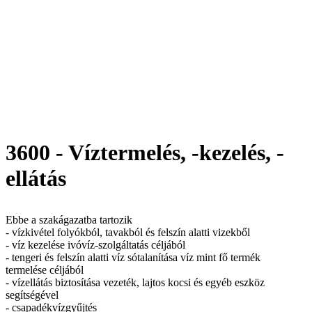
3600 - Víztermelés, -kezelés, -
ellátás
Ebbe a szakágazatba tartozik
- vízkivétel folyókból, tavakból és felszín alatti vizekből
- víz kezelése ivóvíz-szolgáltatás céljából
- tengeri és felszín alatti víz sótalanítása víz mint fő termék
termelése céljából
- vízellátás biztosítása vezeték, lajtos kocsi és egyéb eszköz
segítségével
- csapadékvízgyűjtés