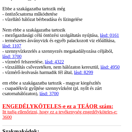
Ebbe a szakágazatba tartozik még
- öntözőcsatorna működtetése
- vízellátó hálózat bérbeadása és lízingelése
Nem ebbe a szakágazatba tartozik
- mezőgazdasági célú öntözési szolgáltatás nyújtása,
lásd: 0161
- természetes ásványvizk és egyéb palackozott viz előállítása,
lásd: 1107
- szennyvízkezelés a szennyezés megakadályozása céljából,
lásd: 3700
- vízmérő felszerelése,
lásd: 4322
- vízszállítás csővezetéken, nem hálózaton keresztül,
lásd: 4950
- vízmérő-leolvasás harmadik fél által,
lásd: 8299
em ebbe a szakágazatba tartozik - magyar kiegészítés
- csapadékvíz gyűjtése szennyvízként (pl. nyílt és zárt
csatornahálózaton),
lásd: 3700
ENGEDÉLYKÖTELES-e ez a TEÁOR szám:
Itt tudja ellenőrizni, hogy ez a tevékenység engedélyköteles-e:
3600
Szakmakódok: