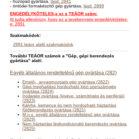
- húzópad gyártása,
lásd: 2841
- öntödei formakészítő gép gyártása,
lásd: 2899
ENGEDÉLYKÖTELES-e ez a TEÁOR szám:
Itt tudja ellenőrizni, hogy ez a tevékenység engedélyköteles-
e: 2891
Szakmakódok:
2891 teáor alatti szakmakódok
További TEÁOR számok a "Gép, gépi berendezés
gyártása" alatt:
Egyéb általános rendeltetésű gép gyártása (282)
Emelő-, anyagmozgató gép gyártása (2822)
Gépi meghajtású hordozható kézi szerszámgép
gyártása (2824)
Irodagép gyártása (kivéve: számítógép és perifériái)
(2823)
Kályha, kemence és nem hordozható háztartási
fűtőberendezés gyártása (2821)
M.n.s. egyéb általános rendeltetésű gép gyártása
(2829)
Nem háztartási légkondicionáló berendezés gyártása
(2825)