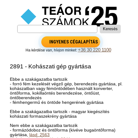
INGYENES CÉGALAPÍTÁS
+36 30 220 1100
Ha kérdése van, hívjon minket:
2891 - Kohászati gép gyártása
Ebbe a szakágazatba tartozik
- forró fém kezelését végző gép, berendezés gyártása, pl.
kohászatban vagy fémöntödében használt konverter,
öntőforma, kokillaöntés berendezése, öntőüst,
öntőberendezés
- fémhengermű és öntöde hengerének gyártása
Ebbe a szakágazatba tartozik - magyar kiegészítés
kohászati formaszekrény gyártása
Nem ebbe a szakágazatba tartozik
- formázódoboz és öntőforma (kivéve bugaöntőforma)
gyártása,
lásd: 2563