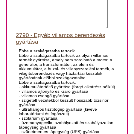
2790 - Egyéb villamos berendezés
gyártása
Ebbe a szakágazatba tartozik
Ebbe a szakágazatba tartozik az olyan villamos
termék gyártása, amely nem sorolható a motor, a
generátor, a transzformátor, az elem és
akkumulátor, a huzal- és villanyszerelési termék, a
világítóberendezés vagy háztartási készülék
gyártásának előbbi szakágazataiba.
Ebbe a szakágazatba tartozik:
- akkumulátortöltő gyártása (forgó alkatrész nélkül)
- villamos ajtónyitó és -záró gyártása
- villamos csengő gyártása
- szigetelt vezetékből készült hosszabbítózsinór
gyártása
- ultrahangos tisztítógép gyártása (kivéve
laboratóriumi és fogászati)
- szolárium gyártása
- üzemanyagcella, szabályozott és szabályozatlan
tápegység gyártása
- szünetmentes tápegység (UPS) gyártása