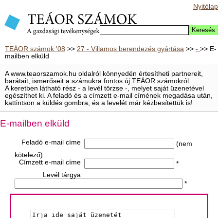
Nyitólap
TEÁOR számok '08
>>
27 - Villamos berendezés gyártása
>>
-
>> E-
mailben elküld
A www.teaorszamok.hu oldalról könnyedén értesítheti partnereit,
barátait, ismerőseit a számukra fontos új TEÁOR számokról.
A keretben látható rész - a levél törzse -, melyet saját üzenetével
egészíthet ki. A feladó és a címzett e-mail címének megadása után,
kattintson a küldés gombra, és a levelét már kézbesítettük is!
E-mailben elküld
Feladó e-mail címe
(nem
kötelező)
Címzett e-mail címe
*
Levél tárgya
*