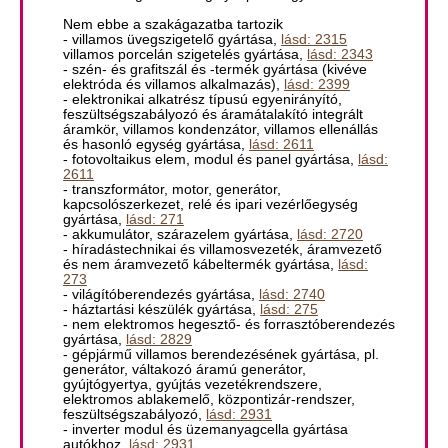
Nem ebbe a szakágazatba tartozik
- villamos üvegszigetelő gyártása,
lásd: 2315
villamos porcelán szigetelés gyártása,
lásd: 2343
- szén- és grafitszál és -termék gyártása (kivéve
elektróda és villamos alkalmazás),
lásd: 2399
- elektronikai alkatrész típusú egyenirányító,
feszültségszabályozó és áramátalakító integrált
áramkör, villamos kondenzátor, villamos ellenállás
és hasonló egység gyártása,
lásd: 2611
- fotovoltaikus elem, modul és panel gyártása,
lásd:
2611
- transzformátor, motor, generátor,
kapcsolószerkezet, relé és ipari vezérlőegység
gyártása,
lásd: 271
- akkumulátor, szárazelem gyártása,
lásd: 2720
- híradástechnikai és villamosvezeték, áramvezető
és nem áramvezető kábeltermék gyártása,
lásd:
273
- világítóberendezés gyártása,
lásd: 2740
- háztartási készülék gyártása,
lásd: 275
- nem elektromos hegesztő- és forrasztóberendezés
gyártása,
lásd: 2829
- gépjármű villamos berendezésének gyártása, pl.
generátor, váltakozó áramú generátor,
gyújtógyertya, gyújtás vezetékrendszere,
elektromos ablakemelő, központizár-rendszer,
feszültségszabályozó,
lásd: 2931
- inverter modul és üzemanyagcella gyártása
autókhoz,
lásd: 2931