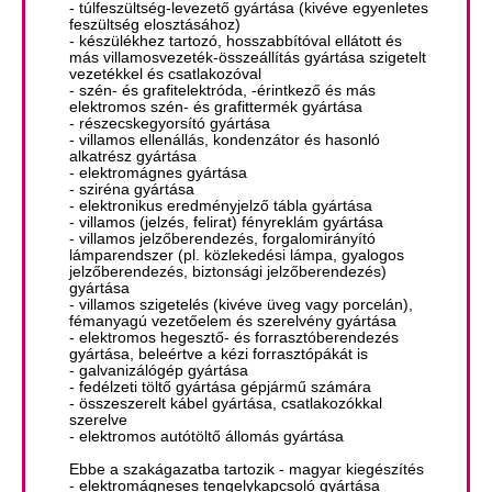
- túlfeszültség-levezető gyártása (kivéve egyenletes
feszültség elosztásához)
- készülékhez tartozó, hosszabbítóval ellátott és
más villamosvezeték-összeállítás gyártása szigetelt
vezetékkel és csatlakozóval
- szén- és grafitelektróda, -érintkező és más
elektromos szén- és grafittermék gyártása
- részecskegyorsító gyártása
- villamos ellenállás, kondenzátor és hasonló
alkatrész gyártása
- elektromágnes gyártása
- sziréna gyártása
- elektronikus eredményjelző tábla gyártása
- villamos (jelzés, felirat) fényreklám gyártása
- villamos jelzőberendezés, forgalomirányító
lámparendszer (pl. közlekedési lámpa, gyalogos
jelzőberendezés, biztonsági jelzőberendezés)
gyártása
- villamos szigetelés (kivéve üveg vagy porcelán),
fémanyagú vezetőelem és szerelvény gyártása
- elektromos hegesztő- és forrasztóberendezés
gyártása, beleértve a kézi forrasztópákát is
- galvanizálógép gyártása
- fedélzeti töltő gyártása gépjármű számára
- összeszerelt kábel gyártása, csatlakozókkal
szerelve
- elektromos autótöltő állomás gyártása
Ebbe a szakágazatba tartozik - magyar kiegészítés
- elektromágneses tengelykapcsoló gyártása