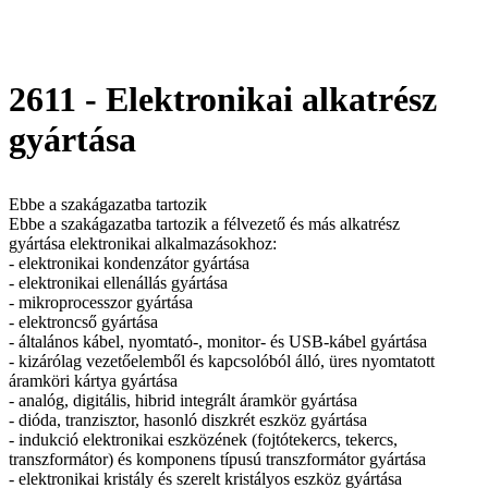
2611 - Elektronikai alkatrész
gyártása
Ebbe a szakágazatba tartozik
Ebbe a szakágazatba tartozik a félvezető és más alkatrész
gyártása elektronikai alkalmazásokhoz:
- elektronikai kondenzátor gyártása
- elektronikai ellenállás gyártása
- mikroprocesszor gyártása
- elektroncső gyártása
- általános kábel, nyomtató-, monitor- és USB-kábel gyártása
- kizárólag vezetőelemből és kapcsolóból álló, üres nyomtatott
áramköri kártya gyártása
- analóg, digitális, hibrid integrált áramkör gyártása
- dióda, tranzisztor, hasonló diszkrét eszköz gyártása
- indukció elektronikai eszközének (fojtótekercs, tekercs,
transzformátor) és komponens típusú transzformátor gyártása
- elektronikai kristály és szerelt kristályos eszköz gyártása