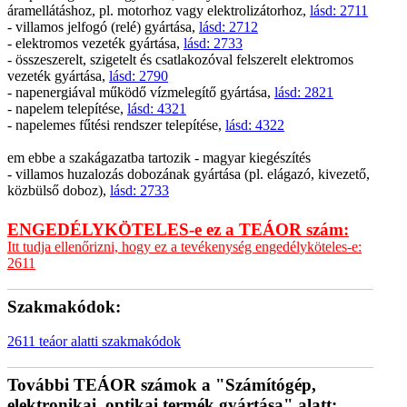
áramellátáshoz, pl. motorhoz vagy elektrolizátorhoz,
lásd: 2711
- villamos jelfogó (relé) gyártása,
lásd: 2712
- elektromos vezeték gyártása,
lásd: 2733
- összeszerelt, szigetelt és csatlakozóval felszerelt elektromos
vezeték gyártása,
lásd: 2790
- napenergiával működő vízmelegítő gyártása,
lásd: 2821
- napelem telepítése,
lásd: 4321
- napelemes fűtési rendszer telepítése,
lásd: 4322
em ebbe a szakágazatba tartozik - magyar kiegészítés
- villamos huzalozás dobozának gyártása (pl. elágazó, kivezető,
közbülső doboz),
lásd: 2733
ENGEDÉLYKÖTELES-e ez a TEÁOR szám:
Itt tudja ellenőrizni, hogy ez a tevékenység engedélyköteles-e:
2611
Szakmakódok:
2611 teáor alatti szakmakódok
További TEÁOR számok a "Számítógép,
elektronikai, optikai termék gyártása" alatt: