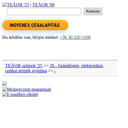
TEÁOR '25
|
TEÁOR '08
INGYENES CÉGALAPÍTÁS
Ha kérdése van, hívjon minket:
+36 30 220 1100
TEÁOR számok '25
>>
26 - Számítógép, elektronikai,
optikai termék gyártása
>>
-