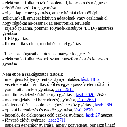
- elektronikai alkalmazású szolenoid, kapcsoló és mágneses
erősítő (transzduktor) gyártása
- olyan lap, lemez gyártása, amely kémiai elemből (pl.
szilícium) áll, amit szelektíven adagolnak vagy oszlatnak el,
hogy régiókat alkossanak az elektronika területén
- kijelző (plazma, polimer, folyadékkristályos /LCD/) alkatrész
gyártása
- LED gyártása
- fotovoltaikus elem, modul és panel gyártása
Ebbe a szakágazatba tartozik - magyar kiegészítés
- elektronikai alkatrésznek szánt transzformátor és kapcsoló
gyártása
Nem ebbe a szakágazatba tartozik
- intelligens kártya (smart card) nyomtatása,
lásd: 1812
- vezetőelemből, érintkezőből és egyéb passzív elemből álló
nyomtatott áramkör gyártása,
lásd: 2612
- monitor és televízió-képernyő gyártása,
lásd: 2620
, 2640
- modem (jelátviteli berendezés) gyártása,
lásd: 2630
- röntgencső és hasonló besugárzó eszköz gyártása,
lásd: 2660
- optikai berendezés és eszköz gyártása,
lásd: 2670
- hasonló, de elektromos célú eszköz gyártása,
lásd: 27
ágazat
- fénycső előtét gyártása,
lásd: 2711
- napelem generátor gyártása, amely közvetlenül felhasználható