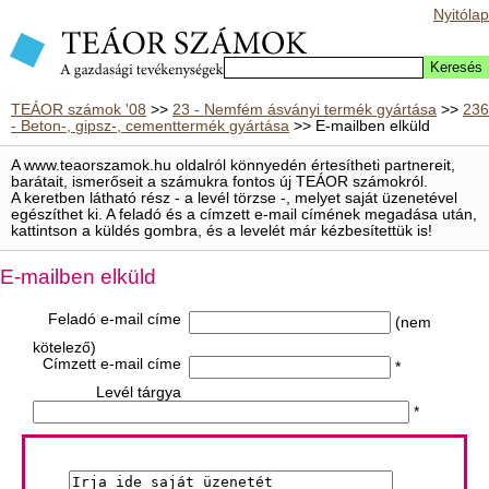
Nyitólap
TEÁOR számok '08
>>
23 - Nemfém ásványi termék gyártása
>>
236
- Beton-, gipsz-, cementtermék gyártása
>> E-mailben elküld
A www.teaorszamok.hu oldalról könnyedén értesítheti partnereit,
barátait, ismerőseit a számukra fontos új TEÁOR számokról.
A keretben látható rész - a levél törzse -, melyet saját üzenetével
egészíthet ki. A feladó és a címzett e-mail címének megadása után,
kattintson a küldés gombra, és a levelét már kézbesítettük is!
E-mailben elküld
Feladó e-mail címe
(nem
kötelező)
Címzett e-mail címe
*
Levél tárgya
*