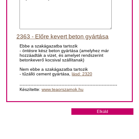
2363 - Előre kevert beton gyártása
Ebbe a szakágazatba tartozik
- öntésre kész beton gyártása (amelyhez már
hozzáadták a vizet, és amelyet rendszerint
betonkeverő kocsival szállítanak)
Nem ebbe a szakágazatba tartozik
- tűzálló cement gyártása,
lásd: 2320
---------------------------------------------------------------
Készítette:
www.teaorszamok.hu