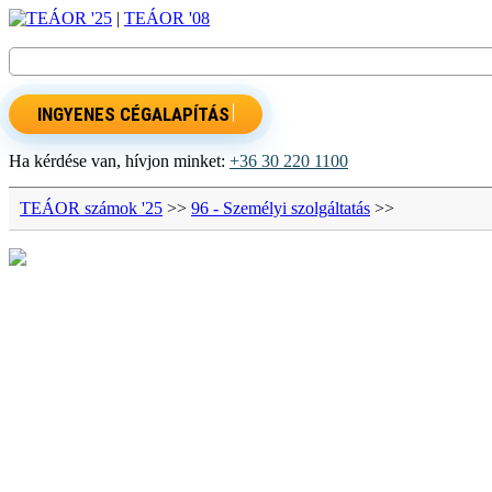
TEÁOR '25
|
TEÁOR '08
INGYENES CÉGALAPÍTÁS
Ha kérdése van, hívjon minket:
+36 30 220 1100
TEÁOR számok '25
>>
96 - Személyi szolgáltatás
>>