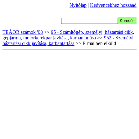
Nyitólap
|
Kedvencekhez hozzáad
TEÁOR számok '08
>>
95 - Számítógép, személyi, háztartási cikk,
gépjármű, motorkerékpár javítása, karbantartása
>>
952 - Személyi,
háztartási cikk javítása, karbantartása
>> E-mailben elküld