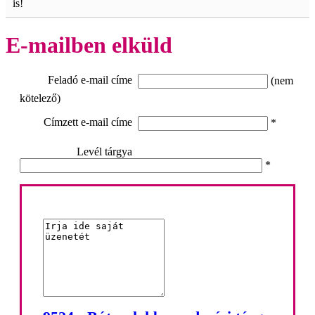
is!
E-mailben elküld
Feladó e-mail címe
(nem
kötelező)
Címzett e-mail címe
*
Levél tárgya
*