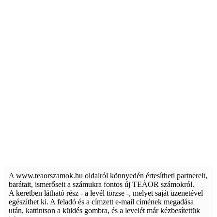
A www.teaorszamok.hu oldalról könnyedén értesítheti partnereit,
barátait, ismerőseit a számukra fontos új TEÁOR számokról.
A keretben látható rész - a levél törzse -, melyet saját üzenetével
egészíthet ki. A feladó és a címzett e-mail címének megadása
után, kattintson a küldés gombra, és a levelét már kézbesítettük