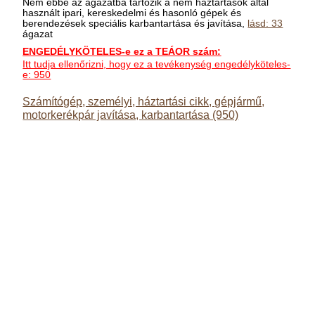
Nem ebbe az ágazatba tartozik a nem háztartások által
használt ipari, kereskedelmi és hasonló gépek és
berendezések speciális karbantartása és javítása,
lásd: 33
ágazat
ENGEDÉLYKÖTELES-e ez a TEÁOR szám:
Itt tudja ellenőrizni, hogy ez a tevékenység engedélyköteles-
e: 950
Számítógép, személyi, háztartási cikk, gépjármű,
motorkerékpár javítása, karbantartása (950)