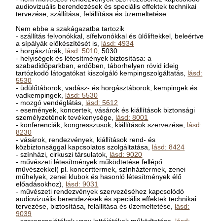
audiovizuális berendezések és speciális effektek technikai
tervezése, szállítása, felállítása és üzemeltetése
Nem ebbe a szakágazatba tartozik
- szállítás felvonókkal, sífelvonókkal és ülőliftekkel, beleértve
a sípályák előkészítését is,
lásd: 4934
- horgásztúrák,
lásd: 5010
, 5030
- helyiségek és létesítmények biztosítása: a
szabadidőparkban, erdőben, táborhelyen rövid ideig
tartózkodó látogatókat kiszolgáló kempingszolgáltatás,
lásd:
5530
- üdülőtáborok, vadász- és horgásztáborok, kempingek és
vadkempingek,
lásd: 5530
- mozgó vendéglátás,
lásd: 5612
- események, koncertek, vásárok és kiállítások biztonsági
személyzetének tevékenysége,
lásd: 8001
- konferenciák, kongresszusok, kiállítások szervezése,
lásd:
8230
- vásárok, rendezvények, kiállítások rend- és
közbiztonsággal kapcsolatos szolgáltatása,
lásd: 8424
- színházi, cirkuszi társulatok,
lásd: 9020
- művészeti létesítmények működtetése fellépő
művészekkel( pl. koncerttermek, színháztermek, zenei
műhelyek, zenei klubok és hasonló létesítmények élő
előadásokhoz),
lásd: 9031
- művészeti rendezvények szervezéséhez kapcsolódó
audiovizuális berendezések és speciális effektek technikai
tervezése, biztosítása, felállítása és üzemeltetése,
lásd:
9039