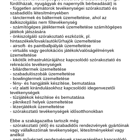
fürdőházak, nyugágyak és napernyők bérbeadását) is
- független animátorok tevékenységei szórakoztató és
szabadidős létesítményekben
- tánctermek és báltermek üzemeltetése, ahol az
italkiszolgálás nem főtevékenység
- számítógépes játéktermek üzemeltetése számítógépes
játékok játszására
- önkiszolgáló szórakoztató eszközök, pl.
hintaszékek/lovak/autók/űrhajók üzemeltetése
- airsoft- és paintballpályák üzemeltetése
- virtuális vagy geolokációs játékok/valóságélmények
üzemeltetése
- kikötők infrastruktúrájához kapcsolódó szórakoztató és
rekreációs tevékenységek
- biliárdtermek üzemeltetése
- szabadulószobák üzemeltetése
- bowlingtermek üzemeltetése
- fény- és hangjáték készítése, bemutatása
- víz alatti kirándulásokhoz kapcsolódó idegenvezetői
tevékenységek
- tűzijátékok készítése és bemutatása
- piknikező helyek üzemeltetése
- lézerjátékok üzemeltetése
- szórakoztató tevékenységek idősotthonokban
Ebbe a szakágazatba tartozik még
- szórakoztató (élő) és szabadidős rendezvények gyártóinak
vagy vállalkozóinak tevékenységei, létesítményekkel vagy
anélkül
- nem művészeti rendezvények szervezéséhez kapcsolódó