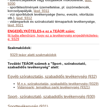
- szerencsejátékok vagy lottójátékok működtetése,
lásd:
9200
- sportlétesítmények üzemeltetése, pl. úszómedencék,
korcsolyapályák,
lásd: 9311
- vízi sportklubok tevékenysége (kenu, evezés, vitorlázás
stb.),
lásd: 9312
- vidámparkok és szórakoztató témaparkok tevékenysége,
lásd: 9321
ENGEDÉLYKÖTELES-e ez a TEÁOR szám:
Itt tudja ellenőrizni, hogy ez a tevékenység engedélyköteles-
e: 9329
Szakmakódok:
9329 teáor alatti szakmakódok
További TEÁOR számok a "Sport-, szórakoztató,
szabadidős tevékenység" alatt:
Egyéb szórakoztatás, szabadidős tevékenység (932)
M.n.s. szórakoztatás, szabadidős tevékenység (9329)
Vidámparki, tematikus parki tevékenység (9321)
Sport-, szórakoztató, szabadidős tevékenység (930)
Sporttevékenység (931)