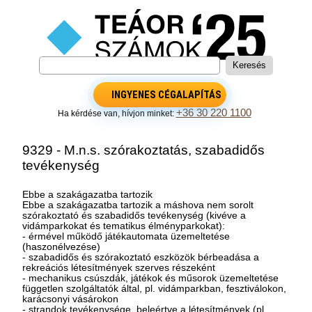
INGYENES CÉGALAPÍTÁS
+36 30 220 1100
Ha kérdése van, hívjon minket:
9329 - M.n.s. szórakoztatás, szabadidős
tevékenység
Ebbe a szakágazatba tartozik
Ebbe a szakágazatba tartozik a máshova nem sorolt
szórakoztató és szabadidős tevékenység (kivéve a
vidámparkokat és tematikus élményparkokat):
- érmével működő játékautomata üzemeltetése
(haszonélvezése)
- szabadidős és szórakoztató eszközök bérbeadása a
rekreációs létesítmények szerves részeként
- mechanikus csúszdák, játékok és műsorok üzemeltetése
független szolgáltatók által, pl. vidámparkban, fesztiválokon,
karácsonyi vásárokon
- strandok tevékenysége, beleértve a létesítmények (pl.