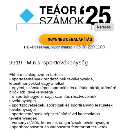
INGYENES CÉGALAPÍTÁS
+36 30 220 1100
Ha kérdése van, hívjon minket:
9319 - M.n.s. sporttevékenység
Ebbe a szakágazatba tartozik
- sportesemények rendezőinek tevékenysége,
létesítményekkel vagy anélkül
- egyéni, számlaképes sportolók és atléták, bírók, időmérő
bírók stb. tevékenysége
- e-sportok egyéni, saját számlás résztvevőinek
tevékenységei
- sportszövetségek, sportligák és sportirányító testületek
tevékenységei
- sportesemények népszerűsítésével kapcsolatos
tevékenységek
- versenyistállók, kennelek és garázsok tevékenységei
- sporthorgászatra és vadászatra fenntartott területek