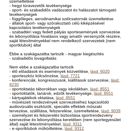
üzemeltetése
- hegyi túravezetők tevékenysége
- sport- és szabadidős vadászatot és halászatot támogató
tevékenységek
- függőleges, aerodinamikai szélcsatornák üzemeltetése
- állatok sport- vagy szórakoztató célú kiképzésével
kapcsolatos tevékenységek
- szabadtéri vagy fedett pályás sportesemények szervezése
és lebonyolítása hivatásos vagy amatőr versenyzők részére,
saját létesítményekkel nem rendelkező szervezetek (nem
sportklubok) által
Ebbe a szakágazatba tartozik - magyar kiegészítés
- szabadidős lovagoltatás
Nem ebbe a szakágazatba tartozik
- élő előadások és események közvetítése,
lásd: 6020
- sporteszköz kölcsönzése,
lásd: 7721
- konferenciák, kongresszusok, kiállítások szervezése,
lásd:
8230
- sportoktatás táborokban vagy iskolákban,
lásd: 8551
- sportoktatók, tanárok, edzők tevékenysége,
lásd: 8551
- kártyajátékok oktatása,
lásd: 8551
- művészeti rendezvények szervezéséhez kapcsolódó
audiovizuális eszközök, speciális effektek műszaki
tervezése, szállítása, felszerelése, üzemeltetése,
lásd: 9039
- személyzet és felszerelés biztosítása sportrendezvény
szervezése és lebonyolítása keretében (nem sportegyesület
által) saját létesítményekkel,
lásd: 9311
- e-sportklubok működtetése,
lásd: 9312