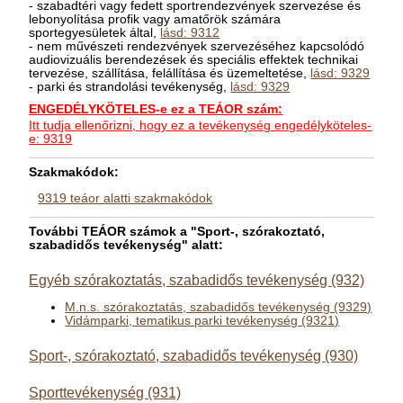
- szabadtéri vagy fedett sportrendezvények szervezése és
lebonyolítása profik vagy amatőrök számára
sportegyesületek által,
lásd: 9312
- nem művészeti rendezvények szervezéséhez kapcsolódó
audiovizuális berendezések és speciális effektek technikai
tervezése, szállítása, felállítása és üzemeltetése,
lásd: 9329
- parki és strandolási tevékenység,
lásd: 9329
ENGEDÉLYKÖTELES-e ez a TEÁOR szám:
Itt tudja ellenőrizni, hogy ez a tevékenység engedélyköteles-
e: 9319
Szakmakódok:
9319 teáor alatti szakmakódok
További TEÁOR számok a "Sport-, szórakoztató,
szabadidős tevékenység" alatt:
Egyéb szórakoztatás, szabadidős tevékenység (932)
M.n.s. szórakoztatás, szabadidős tevékenység (9329)
Vidámparki, tematikus parki tevékenység (9321)
Sport-, szórakoztató, szabadidős tevékenység (930)
Sporttevékenység (931)