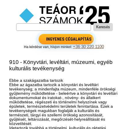
INGYENES CÉGALAPÍTÁS
+36 30 220 1100
Ha kérdése van, hívjon minket:
910 - Könyvtári, levéltári, múzeumi, egyéb
kulturális tevékenység
Ebbe a szakágazatba tartozik
Ebbe az ágazatba tartozik a könyvtári és levéltári
tevékenység; a mindenfajta múzeum, mindenféle örökségi
gyűjtemény működtetése - beleértve a könyvtári és levéltári
dokumentumokat és iratokat-, növény- és állatkert
működtetése, régészeti és történelmi helyszínek vagy
épületek, természetvédelmi területek fenntartása. Ezek a
tevékenységek magukban foglalják a kulturális és
természeti, tárgyi és szellemi örökség azonosítását,
gyűjtését, leltározását, megőrzését-helyreállítását és
közvetítését.
Idetartozik továbbá a történelmi, kulturális és oktatási