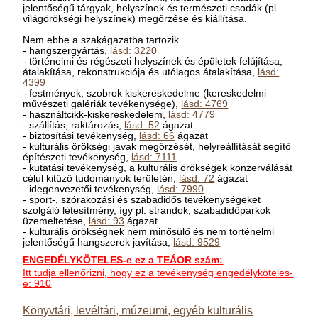
jelentőségű tárgyak, helyszínek és természeti csodák (pl.
világörökségi helyszínek) megőrzése és kiállítása.
Nem ebbe a szakágazatba tartozik
- hangszergyártás,
lásd: 3220
- történelmi és régészeti helyszínek és épületek felújítása,
átalakítása, rekonstrukciója és utólagos átalakítása,
lásd:
4399
- festmények, szobrok kiskereskedelme (kereskedelmi
művészeti galériák tevékenysége),
lásd: 4769
- használtcikk-kiskereskedelem,
lásd: 4779
- szállítás, raktározás,
lásd: 52
ágazat
- biztosítási tevékenység,
lásd: 66
ágazat
- kulturális örökségi javak megőrzését, helyreállítását segítő
építészeti tevékenység,
lásd: 7111
- kutatási tevékenység, a kulturális örökségek konzerválását
célul kitűző tudományok területén,
lásd: 72
ágazat
- idegenvezetői tevékenység,
lásd: 7990
- sport-, szórakozási és szabadidős tevékenységeket
szolgáló létesítmény, így pl. strandok, szabadidőparkok
üzemeltetése,
lásd: 93
ágazat
- kulturális örökségnek nem minősülő és nem történelmi
jelentőségű hangszerek javítása,
lásd: 9529
ENGEDÉLYKÖTELES-e ez a TEÁOR szám:
Itt tudja ellenőrizni, hogy ez a tevékenység engedélyköteles-
e: 910
Könyvtári, levéltári, múzeumi, egyéb kulturális