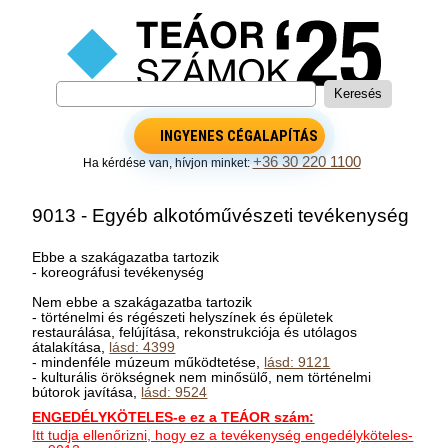
INGYENES CÉGALAPÍTÁS
+36 30 220 1100
Ha kérdése van, hívjon minket:
9013 - Egyéb alkotóművészeti tevékenység
Ebbe a szakágazatba tartozik
- koreográfusi tevékenység
Nem ebbe a szakágazatba tartozik
- történelmi és régészeti helyszínek és épületek
restaurálása, felújítása, rekonstrukciója és utólagos
átalakítása,
lásd: 4399
- mindenféle múzeum működtetése,
lásd: 9121
- kulturális örökségnek nem minősülő, nem történelmi
bútorok javítása,
lásd: 9524
ENGEDÉLYKÖTELES-e ez a TEÁOR szám:
Itt tudja ellenőrizni, hogy ez a tevékenység engedélyköteles-