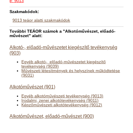
e: 9013
Szakmakódok:
9013 teáor alatti szakmakódok
További TEÁOR számok a "Alkotóművészet, előadó-
művészet" alatt:
Alkotó-, előadó-művészetet kiegészítő tevékenység
(903)
Egyéb alkotó-, előadó-művészetet kiegészítő
tevékenység (9039)
Művészeti létesítmények és helyszínek működtetése
(9031)
Alkotóművészet (901)
Egyéb alkotóművészeti tevékenység (9013)
Irodalmi, zenei alkotótevékenység (9011)
Képzőművészeti alkotótevékenység (9012)
Alkotóművészet, előadó-művészet (900)