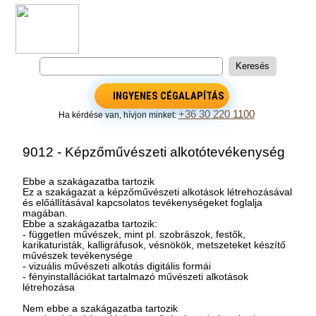
INGYENES CÉGALAPÍTÁS
+36 30 220 1100
Ha kérdése van, hívjon minket:
9012 - Képzőművészeti alkotótevékenység
Ebbe a szakágazatba tartozik
Ez a szakágazat a képzőművészeti alkotások létrehozásával
és előállításával kapcsolatos tevékenységeket foglalja
magában.
Ebbe a szakágazatba tartozik:
- független művészek, mint pl. szobrászok, festők,
karikaturisták, kalligráfusok, vésnökök, metszeteket készítő
művészek tevékenysége
- vizuális művészeti alkotás digitális formái
- fényinstallációkat tartalmazó művészeti alkotások
létrehozása
Nem ebbe a szakágazatba tartozik