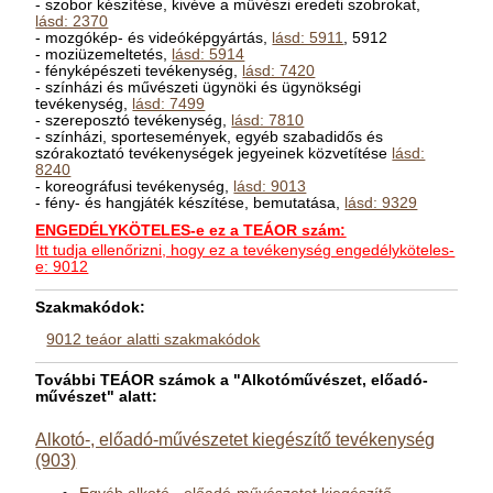
- szobor készítése, kivéve a művészi eredeti szobrokat,
lásd: 2370
- mozgókép- és videóképgyártás,
lásd: 5911
, 5912
- moziüzemeltetés,
lásd: 5914
- fényképészeti tevékenység,
lásd: 7420
- színházi és művészeti ügynöki és ügynökségi
tevékenység,
lásd: 7499
- szereposztó tevékenység,
lásd: 7810
- színházi, sportesemények, egyéb szabadidős és
szórakoztató tevékenységek jegyeinek közvetítése
lásd:
8240
- koreográfusi tevékenység,
lásd: 9013
- fény- és hangjáték készítése, bemutatása,
lásd: 9329
ENGEDÉLYKÖTELES-e ez a TEÁOR szám:
Itt tudja ellenőrizni, hogy ez a tevékenység engedélyköteles-
e: 9012
Szakmakódok:
9012 teáor alatti szakmakódok
További TEÁOR számok a "Alkotóművészet, előadó-
művészet" alatt:
Alkotó-, előadó-művészetet kiegészítő tevékenység
(903)