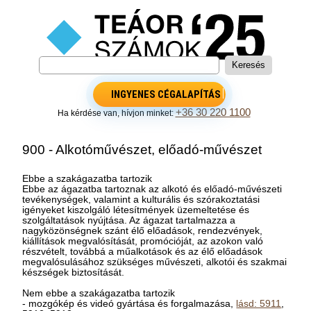
INGYENES CÉGALAPÍTÁS
+36 30 220 1100
Ha kérdése van, hívjon minket:
900 - Alkotóművészet, előadó-művészet
Ebbe a szakágazatba tartozik
Ebbe az ágazatba tartoznak az alkotó és előadó-művészeti
tevékenységek, valamint a kulturális és szórakoztatási
igényeket kiszolgáló létesítmények üzemeltetése és
szolgáltatások nyújtása. Az ágazat tartalmazza a
nagyközönségnek szánt élő előadások, rendezvények,
kiállítások megvalósítását, promócióját, az azokon való
részvételt, továbbá a műalkotások és az élő előadások
megvalósulásához szükséges művészeti, alkotói és szakmai
készségek biztosítását.
Nem ebbe a szakágazatba tartozik
- mozgókép és videó gyártása és forgalmazása,
lásd: 5911
,