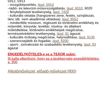
5912, 5913
- mozgóképvetítés,
lásd: 5914
-rádió- és televízió-műsorszolgáltatás,
lásd: 6010
, 6020
- fényképészeti tevékenység,
lásd: 7420
- kulturális oktatás (hangszeres zene, festés, színjátszás,
tánc stb. nem akadémiai oktatása),
lásd: 8552
- mindenféle múzeum, régészeti és történelmi emlékhely és
műemlék, könyvtár, levéltár, növény- és állatkert
működtetése, történelmi emlékhelyek megőrzése,
természetvédelmi tevékenység,
lásd: 91
ágazat
- kulturális örökség megőrzése, helyreállítása,
lásd: 9130
- szerencsejáték és fogadás,
lásd: 9200
- sport-, szórakozási és szabadidős tevékenység,
lásd: 93
ágazat
ENGEDÉLYKÖTELES-e ez a TEÁOR szám:
Itt tudja ellenőrizni, hogy ez a tevékenység engedélyköteles-
e: 900
Alkotóművészet, előadó-művészet (900)