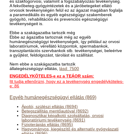
és szakfogorvosi, valamint a fogszabályozási tevékenység.
A fekvőbeteg-gyógyintézetek és a járóbetegeket ellátó
orvosok tevékenységén felül ez az ágazat magában foglalja
a paramedikális és egyéb egészségügyi szakemberek
gyógyító, rehabilitációs és prevenciós egészségügyi
tevékenységeit is.
Ebbe a szakágazatba tartozik még
Ebbe az ágazatba tartoznak még az egyéb
humánegészségügyi tevékenységek, így például az orvosi
laboratóriumok, vérellátó központok, spermabankok,
transzplantációs szervbankok stb. tevékenységei, beleértve
a gyűjtést, feldolgozást, tárolást és szállítást.
Nem ebbe a szakágazatba tartozik
állategészségügyi ellátás,
lásd: 7500
ENGEDÉLYKÖTELES-e ez a TEÁOR szám:
Itt tudja ellenőrizni, hogy ez a tevékenység engedélyköteles-
e: 86
Egyéb humánegészségügyi ellátás (869)
Ápolói, szülészi ellátás (8694)
Betegszállítás mentőautóval (8692)
Diagnosztikai képalkotó szolgáltatás, orvosi
laboratóriumi tevékenység (8691)
Fizioterápiás ellátás (8695)
Hagyományos, kiegészítő és alternatív gyógyászati
ellátás (8696)