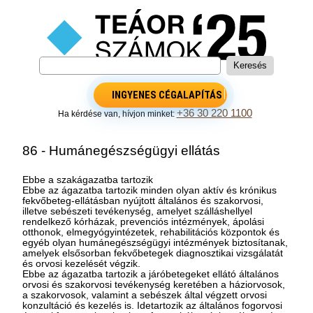
INGYENES CÉGALAPÍTÁS
+36 30 220 1100
Ha kérdése van, hívjon minket:
86 - Humánegészségügyi ellátás
Ebbe a szakágazatba tartozik
Ebbe az ágazatba tartozik minden olyan aktív és krónikus
fekvőbeteg-ellátásban nyújtott általános és szakorvosi,
illetve sebészeti tevékenység, amelyet szálláshellyel
rendelkező kórházak, prevenciós intézmények, ápolási
otthonok, elmegyógyintézetek, rehabilitációs központok és
egyéb olyan humánegészségügyi intézmények biztosítanak,
amelyek elsősorban fekvőbetegek diagnosztikai vizsgálatát
és orvosi kezelését végzik.
Ebbe az ágazatba tartozik a járóbetegeket ellátó általános
orvosi és szakorvosi tevékenység keretében a háziorvosok,
a szakorvosok, valamint a sebészek által végzett orvosi
konzultáció és kezelés is. Idetartozik az általános fogorvosi