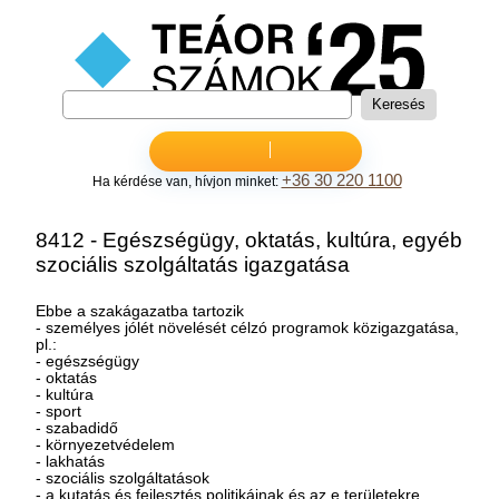
+36 30 220 1100
Ha kérdése van, hívjon minket:
8412 - Egészségügy, oktatás, kultúra, egyéb
szociális szolgáltatás igazgatása
Ebbe a szakágazatba tartozik
- személyes jólét növelését célzó programok közigazgatása,
pl.:
- egészségügy
- oktatás
- kultúra
- sport
- szabadidő
- környezetvédelem
- lakhatás
- szociális szolgáltatások
- a kutatás és fejlesztés politikáinak és az e területekre