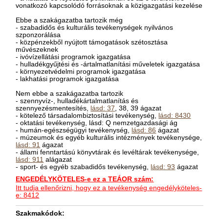
vonatkozó kapcsolódó forrásoknak a közigazgatási kezelése
Ebbe a szakágazatba tartozik még
- szabadidős és kulturális tevékenységek nyilvános
szponzorálása
- közpénzekből nyújtott támogatások szétosztása
művészeknek
- ivóvízellátási programok igazgatása
- hulladékgyűjtési és -ártalmatlanítási műveletek igazgatása
- környezetvédelmi programok igazgatása
- lakhatási programok igazgatása
Nem ebbe a szakágazatba tartozik
- szennyvíz-, hulladékártalmatlanítás és
szennyezésmentesítés,
lásd: 37
, 38, 39 ágazat
- kötelező társadalombiztosítási tevékenység,
lásd: 8430
- oktatási tevékenység, lásd: Q nemzetgazdasági ág
- humán-egészségügyi tevékenység,
lásd: 86
ágazat
- múzeumok és egyéb kulturális intézmények tevékenysége,
lásd: 91
ágazat
- állami fenntartású könyvtárak és levéltárak tevékenysége,
lásd: 911
alágazat
- sport- és egyéb szabadidős tevékenység,
lásd: 93
ágazat
ENGEDÉLYKÖTELES-e ez a TEÁOR szám:
Itt tudja ellenőrizni, hogy ez a tevékenység engedélyköteles-
e: 8412
Szakmakódok: