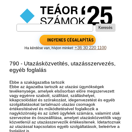
INGYENES CÉGALAPÍTÁS
+36 30 220 1100
Ha kérdése van, hívjon minket:
790 - Utazásközvetítés, utazásszervezés,
egyéb foglalás
Ebbe a szakágazatba tartozik
Ebbe az ágazatba tartozik az utazási ügynökségek
tevékenysége, amelyek elsősorban előre megszervezett
vagy egyénre szabott, szállítást, szálláshelyet,
kikapcsolódást és szórakozást, idegenvezetést és egyéb
szolgáltatásokat tartalmazó utazási csomagok
értékesítésével és működtetésével foglalkozik a
nagyközönség és az üzleti ügyfelek számára, valamint utak
szervezése és összeállítása, amelyet utazásközvetítők vagy
közvetlenül az utazásszervezők értékesítenek. Idetartoznak
az utazással kapcsolatos egyéb szolgáltatások, beleértve a
foglalást is.