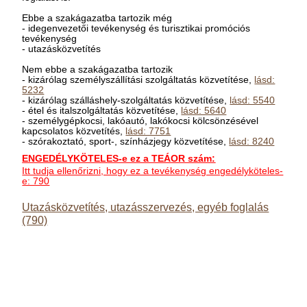
Ebbe a szakágazatba tartozik még
- idegenvezetői tevékenység és turisztikai promóciós
tevékenység
- utazásközvetítés
Nem ebbe a szakágazatba tartozik
- kizárólag személyszállítási szolgáltatás közvetítése,
lásd:
5232
- kizárólag szálláshely-szolgáltatás közvetítése,
lásd: 5540
- étel és italszolgáltatás közvetítése,
lásd: 5640
- személygépkocsi, lakóautó, lakókocsi kölcsönzésével
kapcsolatos közvetítés,
lásd: 7751
- szórakoztató, sport-, színházjegy közvetítése,
lásd: 8240
ENGEDÉLYKÖTELES-e ez a TEÁOR szám:
Itt tudja ellenőrizni, hogy ez a tevékenység engedélyköteles-
e: 790
Utazásközvetítés, utazásszervezés, egyéb foglalás
(790)