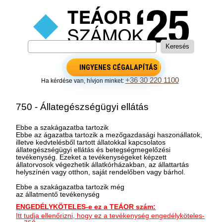
INGYENES CÉGALAPÍTÁS
+36 30 220 1100
Ha kérdése van, hívjon minket:
750 - Állategészségügyi ellátás
Ebbe a szakágazatba tartozik
Ebbe az ágazatba tartozik a mezőgazdasági haszonállatok,
illetve kedvtelésből tartott állatokkal kapcsolatos
állategészségügyi ellátás és betegségmegelőzési
tevékenység. Ezeket a tevékenységeket képzett
állatorvosok végezhetik állatkórházakban, az állattartás
helyszínén vagy otthon, saját rendelőben vagy bárhol.
Ebbe a szakágazatba tartozik még
az állatmentő tevékenység
ENGEDÉLYKÖTELES-e ez a TEÁOR szám:
Itt tudja ellenőrizni, hogy ez a tevékenység engedélyköteles-