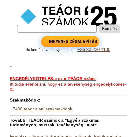
INGYENES CÉGALAPÍTÁS
+36 30 220 1100
Ha kérdése van, hívjon minket:
-
ENGEDÉLYKÖTELES-e ez a TEÁOR szám:
Itt tudja ellenőrizni, hogy ez a tevékenység engedélyköteles-
e:
Szakmakódok:
7490 teáor alatti szakmakódok
További TEÁOR számok a "Egyéb szakmai,
tudományos, műszaki tevékenység" alatt:
Egyéb szakmai, tudományos, műszaki tevékenység