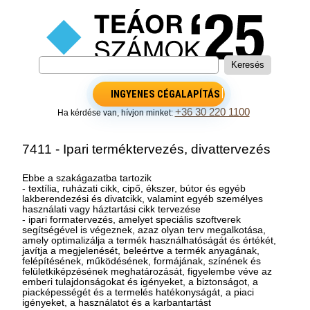
INGYENES CÉGALAPÍTÁS
+36 30 220 1100
Ha kérdése van, hívjon minket:
7411 - Ipari terméktervezés, divattervezés
Ebbe a szakágazatba tartozik
- textília, ruházati cikk, cipő, ékszer, bútor és egyéb
lakberendezési és divatcikk, valamint egyéb személyes
használati vagy háztartási cikk tervezése
- ipari formatervezés, amelyet speciális szoftverek
segítségével is végeznek, azaz olyan terv megalkotása,
amely optimalizálja a termék használhatóságát és értékét,
javítja a megjelenését, beleértve a termék anyagának,
felépítésének, működésének, formájának, színének és
felületkiképzésének meghatározását, figyelembe véve az
emberi tulajdonságokat és igényeket, a biztonságot, a
piacképességét és a termelés hatékonyságát, a piaci
igényeket, a használatot és a karbantartást