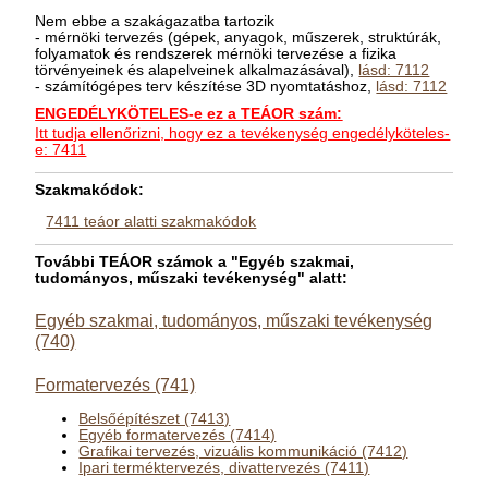
Nem ebbe a szakágazatba tartozik
- mérnöki tervezés (gépek, anyagok, műszerek, struktúrák,
folyamatok és rendszerek mérnöki tervezése a fizika
törvényeinek és alapelveinek alkalmazásával),
lásd: 7112
- számítógépes terv készítése 3D nyomtatáshoz,
lásd: 7112
ENGEDÉLYKÖTELES-e ez a TEÁOR szám:
Itt tudja ellenőrizni, hogy ez a tevékenység engedélyköteles-
e: 7411
Szakmakódok:
7411 teáor alatti szakmakódok
További TEÁOR számok a "Egyéb szakmai,
tudományos, műszaki tevékenység" alatt:
Egyéb szakmai, tudományos, műszaki tevékenység
(740)
Formatervezés (741)
Belsőépítészet (7413)
Egyéb formatervezés (7414)
Grafikai tervezés, vizuális kommunikáció (7412)
Ipari terméktervezés, divattervezés (7411)