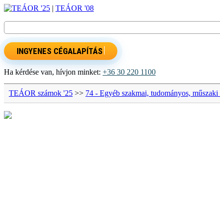
TEÁOR '25
|
TEÁOR '08
INGYENES CÉGALAPÍTÁS
Ha kérdése van, hívjon minket:
+36 30 220 1100
TEÁOR számok '25
>>
74 - Egyéb szakmai, tudományos, műszaki