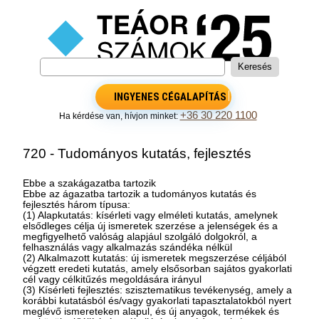
INGYENES CÉGALAPÍTÁS
+36 30 220 1100
Ha kérdése van, hívjon minket:
720 - Tudományos kutatás, fejlesztés
Ebbe a szakágazatba tartozik
Ebbe az ágazatba tartozik a tudományos kutatás és
fejlesztés három típusa:
(1) Alapkutatás: kísérleti vagy elméleti kutatás, amelynek
elsődleges célja új ismeretek szerzése a jelenségek és a
megfigyelhető valóság alapjául szolgáló dolgokról, a
felhasználás vagy alkalmazás szándéka nélkül
(2) Alkalmazott kutatás: új ismeretek megszerzése céljából
végzett eredeti kutatás, amely elsősorban sajátos gyakorlati
cél vagy célkitűzés megoldására irányul
(3) Kísérleti fejlesztés: szisztematikus tevékenység, amely a
korábbi kutatásból és/vagy gyakorlati tapasztalatokból nyert
meglévő ismereteken alapul, és új anyagok, termékek és