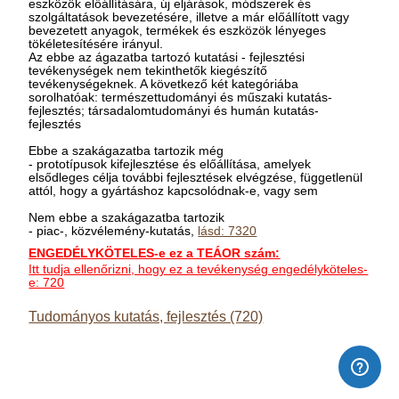
eszközök előállítására, új eljárások, módszerek és
szolgáltatások bevezetésére, illetve a már előállított vagy
bevezetett anyagok, termékek és eszközök lényeges
tökéletesítésére irányul.
Az ebbe az ágazatba tartozó kutatási - fejlesztési
tevékenységek nem tekinthetők kiegészítő
tevékenységeknek. A következő két kategóriába
sorolhatóak: természettudományi és műszaki kutatás-
fejlesztés; társadalomtudományi és humán kutatás-
fejlesztés
Ebbe a szakágazatba tartozik még
- prototípusok kifejlesztése és előállítása, amelyek
elsődleges célja további fejlesztések elvégzése, függetlenül
attól, hogy a gyártáshoz kapcsolódnak-e, vagy sem
Nem ebbe a szakágazatba tartozik
- piac-, közvélemény-kutatás,
lásd: 7320
ENGEDÉLYKÖTELES-e ez a TEÁOR szám:
Itt tudja ellenőrizni, hogy ez a tevékenység engedélyköteles-
e: 720
Tudományos kutatás, fejlesztés (720)