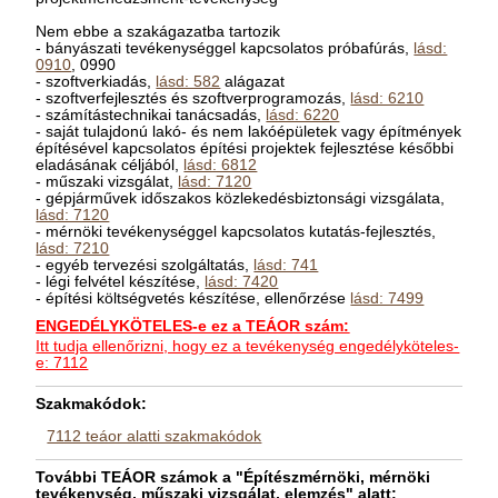
Nem ebbe a szakágazatba tartozik
- bányászati tevékenységgel kapcsolatos próbafúrás,
lásd:
0910
, 0990
- szoftverkiadás,
lásd: 582
alágazat
- szoftverfejlesztés és szoftverprogramozás,
lásd: 6210
- számítástechnikai tanácsadás,
lásd: 6220
- saját tulajdonú lakó- és nem lakóépületek vagy építmények
építésével kapcsolatos építési projektek fejlesztése későbbi
eladásának céljából,
lásd: 6812
- műszaki vizsgálat,
lásd: 7120
- gépjárművek időszakos közlekedésbiztonsági vizsgálata,
lásd: 7120
- mérnöki tevékenységgel kapcsolatos kutatás-fejlesztés,
lásd: 7210
- egyéb tervezési szolgáltatás,
lásd: 741
- légi felvétel készítése,
lásd: 7420
- építési költségvetés készítése, ellenőrzése
lásd: 7499
ENGEDÉLYKÖTELES-e ez a TEÁOR szám:
Itt tudja ellenőrizni, hogy ez a tevékenység engedélyköteles-
e: 7112
Szakmakódok:
7112 teáor alatti szakmakódok
További TEÁOR számok a "Építészmérnöki, mérnöki
tevékenység, műszaki vizsgálat, elemzés" alatt: