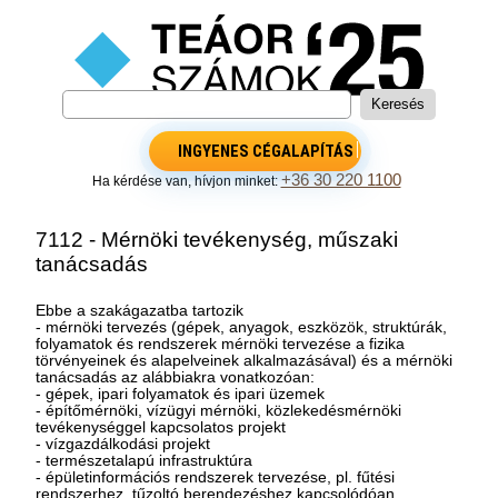
INGYENES CÉGALAPÍTÁS
+36 30 220 1100
Ha kérdése van, hívjon minket:
7112 - Mérnöki tevékenység, műszaki
tanácsadás
Ebbe a szakágazatba tartozik
- mérnöki tervezés (gépek, anyagok, eszközök, struktúrák,
folyamatok és rendszerek mérnöki tervezése a fizika
törvényeinek és alapelveinek alkalmazásával) és a mérnöki
tanácsadás az alábbiakra vonatkozóan:
- gépek, ipari folyamatok és ipari üzemek
- építőmérnöki, vízügyi mérnöki, közlekedésmérnöki
tevékenységgel kapcsolatos projekt
- vízgazdálkodási projekt
- természetalapú infrastruktúra
- épületinformációs rendszerek tervezése, pl. fűtési
rendszerhez, tűzoltó berendezéshez kapcsolódóan