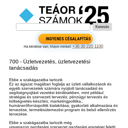
INGYENES CÉGALAPÍTÁS
+36 30 220 1100
Ha kérdése van, hívjon minket:
700 - Üzletvezetés, üzletvezetési
tanácsadás
Ebbe a szakágazatba tartozik
Ez az ágazat magában foglalja az üzleti vállalkozások és
egyéb szervezetek számára nyújtott tanácsadást és
segítségnyújtást vezetési kérdésekben, mint például
stratégiai és szervezeti tervezés; pénzügyi tervezés és
költségvetés-készítés; marketingpolitika,;
humánerőforráspolitik kialakítása, gyakorlati alkalmazása és
tervezése, termelésütemezési program és belső ellenőrzés
tervezése.
Ebbe a szakágazatba tartozik még
ugyanazon gazdasági szervezet gazdasági egységei feletti