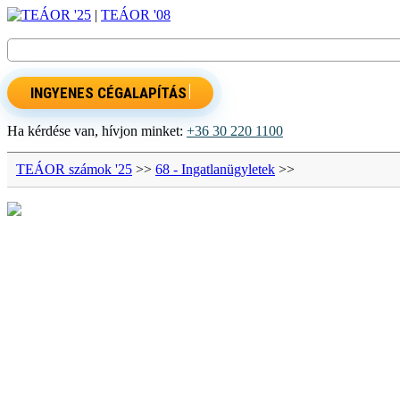
TEÁOR '25
|
TEÁOR '08
INGYENES CÉGALAPÍTÁS
Ha kérdése van, hívjon minket:
+36 30 220 1100
TEÁOR számok '25
>>
68 - Ingatlanügyletek
>>