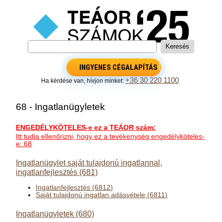
INGYENES CÉGALAPÍTÁS
+36 30 220 1100
Ha kérdése van, hívjon minket:
68 - Ingatlanügyletek
ENGEDÉLYKÖTELES-e ez a TEÁOR szám:
Itt tudja ellenőrizni, hogy ez a tevékenység engedélyköteles-
e: 68
Ingatlanügylet saját tulajdonú ingatlannal,
ingatlanfejlesztés (681)
Ingatlanfejlesztés (6812)
Saját tulajdonú ingatlan adásvétele (6811)
Ingatlanügyletek (680)