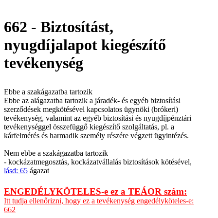
662 - Biztosítást,
nyugdíjalapot kiegészítő
tevékenység
Ebbe a szakágazatba tartozik
Ebbe az alágazatba tartozik a járadék- és egyéb biztosítási
szerződések megkötésével kapcsolatos ügynöki (brókeri)
tevékenység, valamint az egyéb biztosítási és nyugdíjpénztári
tevékenységgel összefüggő kiegészítő szolgáltatás, pl. a
kárfelmérés és harmadik személy részére végzett ügyintézés.
Nem ebbe a szakágazatba tartozik
- kockázatmegosztás, kockázatvállalás biztosítások kötésével,
lásd: 65
ágazat
ENGEDÉLYKÖTELES-e ez a TEÁOR szám:
Itt tudja ellenőrizni, hogy ez a tevékenység engedélyköteles-e:
662