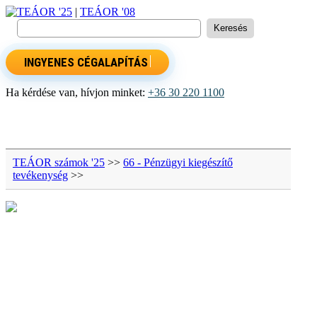
TEÁOR '25
|
TEÁOR '08
INGYENES CÉGALAPÍTÁS
Ha kérdése van, hívjon minket:
+36 30 220 1100
TEÁOR számok '25
>>
66 - Pénzügyi kiegészítő
tevékenység
>>