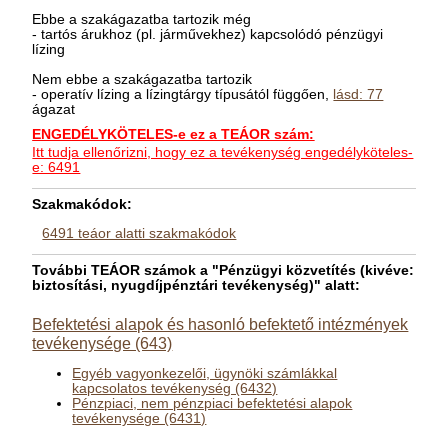
Ebbe a szakágazatba tartozik még
- tartós árukhoz (pl. járművekhez) kapcsolódó pénzügyi
lízing
Nem ebbe a szakágazatba tartozik
- operatív lízing a lízingtárgy típusától függően,
lásd: 77
ágazat
ENGEDÉLYKÖTELES-e ez a TEÁOR szám:
Itt tudja ellenőrizni, hogy ez a tevékenység engedélyköteles-
e: 6491
Szakmakódok:
6491 teáor alatti szakmakódok
További TEÁOR számok a "Pénzügyi közvetítés (kivéve:
biztosítási, nyugdíjpénztári tevékenység)" alatt:
Befektetési alapok és hasonló befektető intézmények
tevékenysége (643)
Egyéb vagyonkezelői, ügynöki számlákkal
kapcsolatos tevékenység (6432)
Pénzpiaci, nem pénzpiaci befektetési alapok
tevékenysége (6431)