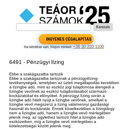
INGYENES CÉGALAPÍTÁS
+36 30 220 1100
Ha kérdése van, hívjon minket:
6491 - Pénzügyi lízing
Ebbe a szakágazatba tartozik
Ebbe a szakágazatba tartoznak a pénzügyilízing-
tevékenységek, amelyben az üzleti megállapodás keretében
a lízingbe adó, mint az eszköz jogi tulajdonosa átengedi a
lízingbe vevőnek az eszköz tulajdonlásából származó
kockázatokat és előnyöket. A pénzügyi lízing során a
lízingbe adó hitelt nyújt a lízingbe vevőnek, amellyel a
lízingbe vevő megszerzi a lízing valamennyi gazdasági
hasznát és kockázatát. Ennek következtében a lízingtárgy
nem a lízingbe adó, hanem a lízingbe vevő mérlegében
jelenik meg; az ügylethez tartozó hitel a lizingbe adó
eszközeiben, míg a lízingbe vevő mérlegében a
kötelezettségei között jelenik meg.