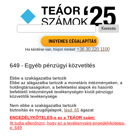
INGYENES CÉGALAPÍTÁS
+36 30 220 1100
Ha kérdése van, hívjon minket:
649 - Egyéb pénzügyi közvetítés
Ebbe a szakágazatba tartozik
Ebbe az alágazatba tartozik a monetáris intézményeken, a
holdingtársaságokon, a befektetési alapok és hasonló
befektető intézmények tevékenységén kívüli pénzügyi
közvetítők tevékenysége.
Nem ebbe a szakágazatba tartozik
biztosítás és nyugdíjalapok,
lásd: 65
ágazat
ENGEDÉLYKÖTELES-e ez a TEÁOR szám:
Itt tudja ellenőrizni, hogy ez a tevékenység engedélyköteles-
e: 649