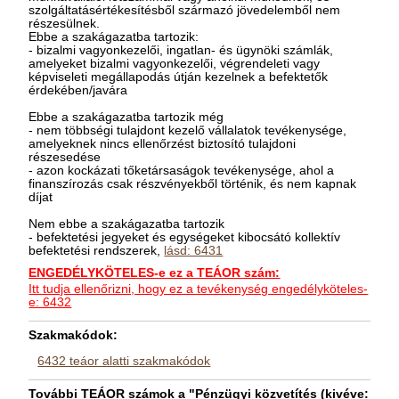
szolgáltatásértékesítésből származó jövedelemből nem
részesülnek.
Ebbe a szakágazatba tartozik:
- bizalmi vagyonkezelői, ingatlan- és ügynöki számlák,
amelyeket bizalmi vagyonkezelői, végrendeleti vagy
képviseleti megállapodás útján kezelnek a befektetők
érdekében/javára
Ebbe a szakágazatba tartozik még
- nem többségi tulajdont kezelő vállalatok tevékenysége,
amelyeknek nincs ellenőrzést biztosító tulajdoni
részesedése
- azon kockázati tőketársaságok tevékenysége, ahol a
finanszírozás csak részvényekből történik, és nem kapnak
díjat
Nem ebbe a szakágazatba tartozik
- befektetési jegyeket és egységeket kibocsátó kollektív
befektetési rendszerek,
lásd: 6431
ENGEDÉLYKÖTELES-e ez a TEÁOR szám:
Itt tudja ellenőrizni, hogy ez a tevékenység engedélyköteles-
e: 6432
Szakmakódok:
6432 teáor alatti szakmakódok
További TEÁOR számok a "Pénzügyi közvetítés (kivéve: