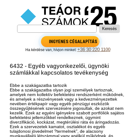
INGYENES CÉGALAPÍTÁS
+36 30 220 1100
Ha kérdése van, hívjon minket:
6432 - Egyéb vagyonkezelői, ügynöki
számlákkal kapcsolatos tevékenység
Ebbe a szakágazatba tartozik
Ebbe a szakágazatba olyan jogi személyek tartoznak,
amelyek nem kollektív befektetési rendszerként működnek,
és amelyek a részvényesek vagy a kedvezményezettek
nevében értékpapír vagy egyéb pénzügyi eszközök
összegyűjtésének szervezésére jogosultak, de azokat nem
kezelik. Ezek az egyéni igényekre szabott portfóliók sajátos
befektetési jellemzőkkel rendelkeznek, úgymint
diverzifikáció, kockázat, megtérülési ráta és áringadozás.
Ezek a szervezetek kamatot, osztalékot és egyéb
tulajdonosi jövedelmet ?termelnek", de alacsony
munkavállalói létszámmal vagy anélkül működnek, és