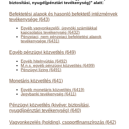
biztosítási, nyugdíjpénztári tevékenység)" alatt:
Befektetési alapok és hasonló befektető intézmények
tevékenysége (643)
Egyéb vagyonkezelői, ügynöki számlákkal
kapcsolatos tevékenység (6432)
Pénzpiaci, nem pénzpiaci befektetési alapok
tevékenysége (6431)
Egyéb pénzügyi közvetítés (649)
Egyéb hitelnyújtás (6492)
M.n.s. egyéb pénzügyi közvetítés (6499)
Pénzügyi lízing (6491)
Monetáris közvetítés (641)
Egyéb monetáris közvetítés (6419)
Jegybanki tevékenység (6411)
Pénzügyi közvetítés (kivéve: biztosítási,
nyugdíjpénztári tevékenység) (640)
Vagyonkezelés (holding), csoportfinanszírozás (642)