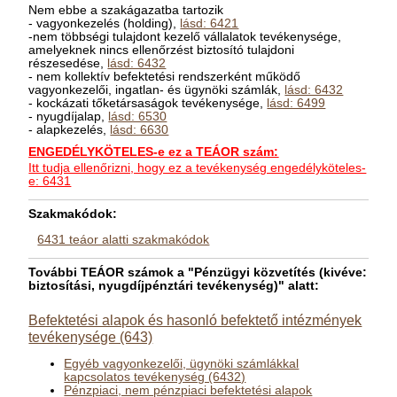
Nem ebbe a szakágazatba tartozik
- vagyonkezelés (holding),
lásd: 6421
-nem többségi tulajdont kezelő vállalatok tevékenysége,
amelyeknek nincs ellenőrzést biztosító tulajdoni
részesedése,
lásd: 6432
- nem kollektív befektetési rendszerként működő
vagyonkezelői, ingatlan- és ügynöki számlák,
lásd: 6432
- kockázati tőketársaságok tevékenysége,
lásd: 6499
- nyugdíjalap,
lásd: 6530
- alapkezelés,
lásd: 6630
ENGEDÉLYKÖTELES-e ez a TEÁOR szám:
Itt tudja ellenőrizni, hogy ez a tevékenység engedélyköteles-
e: 6431
Szakmakódok:
6431 teáor alatti szakmakódok
További TEÁOR számok a "Pénzügyi közvetítés (kivéve:
biztosítási, nyugdíjpénztári tevékenység)" alatt:
Befektetési alapok és hasonló befektető intézmények
tevékenysége (643)
Egyéb vagyonkezelői, ügynöki számlákkal
kapcsolatos tevékenység (6432)
Pénzpiaci, nem pénzpiaci befektetési alapok