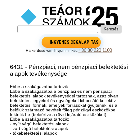
INGYENES CÉGALAPÍTÁS
+36 30 220 1100
Ha kérdése van, hívjon minket:
6431 - Pénzpiaci, nem pénzpiaci befektetési
alapok tevékenysége
Ebbe a szakágazatba tartozik
Ebbe a szakágazatba a pénzpiaci és nem pénzpiaci
befektetési alapok tevékenységei tartoznak, azaz olyan
befektetési jegyeket és egységeket kibocsátó kollektív
befektetési formák, amelyek forrásokat gyűjtenek, és a
belőlük származó bevételt főleg pénzügyi eszközökbe
fektetik be (beleértve a rövid lejáratú eszközöket).
Ebbe a szakágazatba tartozik:
- nyílt végű befektetési alapok
- zárt végű befektetési alapok
- tőkebefektetési alapok