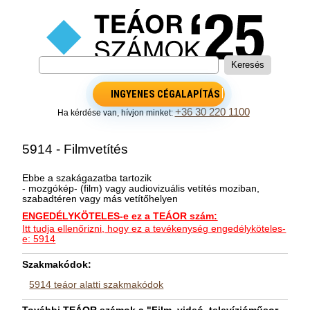
INGYENES CÉGALAPÍTÁS
+36 30 220 1100
Ha kérdése van, hívjon minket:
5914 - Filmvetítés
Ebbe a szakágazatba tartozik
- mozgókép- (film) vagy audiovizuális vetítés moziban,
szabadtéren vagy más vetítőhelyen
ENGEDÉLYKÖTELES-e ez a TEÁOR szám:
Itt tudja ellenőrizni, hogy ez a tevékenység engedélyköteles-
e: 5914
Szakmakódok:
5914 teáor alatti szakmakódok