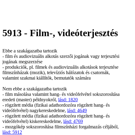
5913 - Film-, videóterjesztés
Ebbe a szakágazatba tartozik
- film és audiovizuális alkotás szerzői jogának vagy terjesztési
jogának megszerzése
- produkciók, pl. filmek és audiovizuális alkotások terjesztése
filmszínházak (mozik), televíziós hálózatok és csatornák,
valamint szakmai kiállítók, bemutatók számára
Nem ebbe a szakágazatba tartozik
- film másolása valamint hang- és videófelvétel sokszorosítása
eredeti (master) példnyokról,
lásd: 1820
- rögzített média (fizikai adathordozóra rögzített hang- és
videófelvétel) nagykereskedelme,
lásd: 4649
- rögzített média (fizikai adathordozóra rögzített hang- és
videófelvétel) kiskereskedelme,
lásd: 4769
- mozgókép sokszorosítása filmszínházi forgalmazás céljából,
lásd: 5912