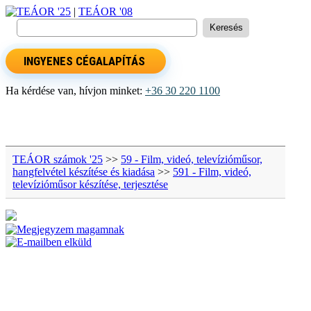
TEÁOR '25
|
TEÁOR '08
INGYENES CÉGALAPÍTÁS
Ha kérdése van, hívjon minket:
+36 30 220 1100
TEÁOR számok '25
>>
59 - Film, videó, televízióműsor,
hangfelvétel készítése és kiadása
>>
591 - Film, videó,
televízióműsor készítése, terjesztése