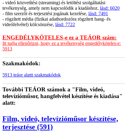
- videó közvetítési (streaming) és letöltési szolgáltatási
tevékenység, amely nem kapcsolódik a kiadáshoz,
lásd: 6020
- film szerzői és terjesztési jogának kezelése,
lásd: 7491
- rögzített média (fizikai adathordozóra rögzített hang- és
videófelvétel) kölcsönzése,
lásd: 7722
ENGEDÉLYKÖTELES-e ez a TEÁOR szám:
Itt tudja ellenőrizni, hogy ez a tevékenység engedélyköteles-e:
5913
Szakmakódok:
5913 teáor alatti szakmakódok
További TEÁOR számok a "Film, videó,
televízióműsor, hangfelvétel készítése és kiadása"
alatt:
Film, videó, televízióműsor készítése,
terjesztése (591)