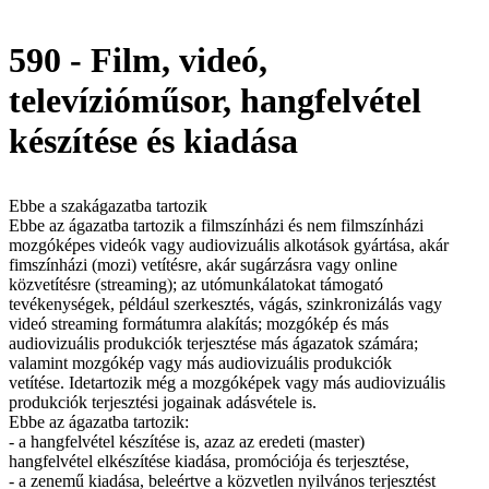
590 - Film, videó,
televízióműsor, hangfelvétel
készítése és kiadása
Ebbe a szakágazatba tartozik
Ebbe az ágazatba tartozik a filmszínházi és nem filmszínházi
mozgóképes videók vagy audiovizuális alkotások gyártása, akár
fimszínházi (mozi) vetítésre, akár sugárzásra vagy online
közvetítésre (streaming); az utómunkálatokat támogató
tevékenységek, például szerkesztés, vágás, szinkronizálás vagy
videó streaming formátumra alakítás; mozgókép és más
audiovizuális produkciók terjesztése más ágazatok számára;
valamint mozgókép vagy más audiovizuális produkciók
vetítése. Idetartozik még a mozgóképek vagy más audiovizuális
produkciók terjesztési jogainak adásvétele is.
Ebbe az ágazatba tartozik:
- a hangfelvétel készítése is, azaz az eredeti (master)
hangfelvétel elkészítése kiadása, promóciója és terjesztése,
- a zenemű kiadása, beleértve a közvetlen nyilvános terjesztést