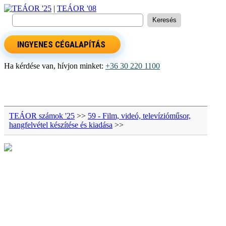
TEÁOR '25
|
TEÁOR '08
INGYENES CÉGALAPÍTÁS
Ha kérdése van, hívjon minket:
+36 30 220 1100
TEÁOR számok '25
>>
59 - Film, videó, televízióműsor,
hangfelvétel készítése és kiadása
>>