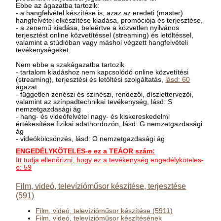
Ebbe az ágazatba tartozik:
- a hangfelvétel készítése is, azaz az eredeti (master)
hangfelvétel elkészítése kiadása, promóciója és terjesztése,
- a zenemű kiadása, beleértve a közvetlen nyilvános
terjesztést online közvetítéssel (streaming) és letöltéssel,
valamint a stúdióban vagy máshol végzett hangfelvételi
tevékenységeket.
Nem ebbe a szakágazatba tartozik
- tartalom kiadáshoz nem kapcsolódó online közvetítési
(streaming), terjesztési és letöltési szolgáltatás,
lásd: 60
ágazat
- független zenészi és színészi, rendezői, díszlettervezői,
valamint az színpadtechnikai tevékenység, lásd: S
nemzetgazdasági ág
- hang- és videófelvétel nagy- és kiskereskedelmi
értékesítése fizikai adathordozón, lásd: G nemzetgazdasági
ág
- videókölcsönzés, lásd: O nemzetgazdasági ág
ENGEDÉLYKÖTELES-e ez a TEÁOR szám:
Itt tudja ellenőrizni, hogy ez a tevékenység engedélyköteles-
e: 59
Film, videó, televízióműsor készítése, terjesztése
(591)
Film, videó, televízióműsor készítése (5911)
Film, videó, televízióműsor készítésének