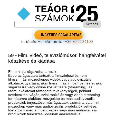
INGYENES CÉGALAPÍTÁS
+36 30 220 1100
Ha kérdése van, hívjon minket:
59 - Film, videó, televízióműsor, hangfelvétel
készítése és kiadása
Ebbe a szakágazatba tartozik
Ebbe az ágazatba tartozik a filmszínházi és nem
filmszínházi mozgóképes videók vagy audiovizuális
alkotások gyártása, akár fimszínházi (mozi) vetítésre, akár
sugárzásra vagy online közvetítésre (streaming); az
utómunkálatokat támogató tevékenységek, például
szerkesztés, vágás, szinkronizálás vagy videó streaming
formátumra alakítás; mozgókép és más audiovizuális
produkciók terjesztése más ágazatok számára; valamint
mozgókép vagy más audiovizuális produkciók vetítése.
Idetartozik még a mozgóképek vagy más audiovizuális
produkciók terjesztési jogainak adásvétele is.