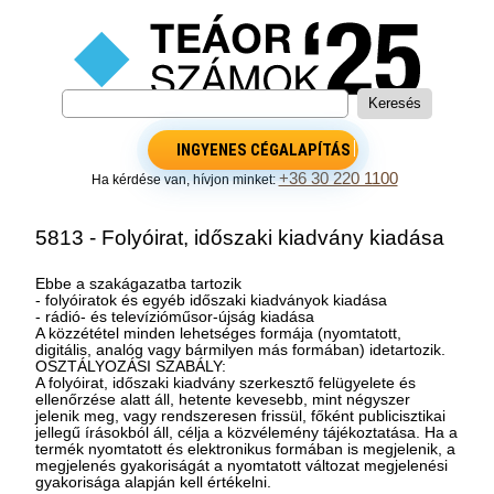
INGYENES CÉGALAPÍTÁS
+36 30 220 1100
Ha kérdése van, hívjon minket:
5813 - Folyóirat, időszaki kiadvány kiadása
Ebbe a szakágazatba tartozik
- folyóiratok és egyéb időszaki kiadványok kiadása
- rádió- és televízióműsor-újság kiadása
A közzététel minden lehetséges formája (nyomtatott,
digitális, analóg vagy bármilyen más formában) idetartozik.
OSZTÁLYOZÁSI SZABÁLY:
A folyóirat, időszaki kiadvány szerkesztő felügyelete és
ellenőrzése alatt áll, hetente kevesebb, mint négyszer
jelenik meg, vagy rendszeresen frissül, főként publicisztikai
jellegű írásokból áll, célja a közvélemény tájékoztatása. Ha a
termék nyomtatott és elektronikus formában is megjelenik, a
megjelenés gyakoriságát a nyomtatott változat megjelenési
gyakorisága alapján kell értékelni.