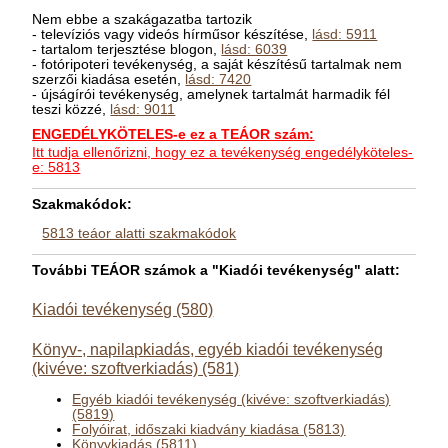
Nem ebbe a szakágazatba tartozik
- televíziós vagy videós hírműsor készítése,
lásd: 5911
- tartalom terjesztése blogon,
lásd: 6039
- fotóripoteri tevékenység, a saját készítésű tartalmak nem
szerzői kiadása esetén,
lásd: 7420
- újságírói tevékenység, amelynek tartalmát harmadik fél
teszi közzé,
lásd: 9011
ENGEDÉLYKÖTELES-e ez a TEÁOR szám:
Itt tudja ellenőrizni, hogy ez a tevékenység engedélyköteles-
e: 5813
Szakmakódok:
5813 teáor alatti szakmakódok
További TEÁOR számok a "Kiadói tevékenység" alatt:
Kiadói tevékenység (580)
Könyv-, napilapkiadás, egyéb kiadói tevékenység
(kivéve: szoftverkiadás) (581)
Egyéb kiadói tevékenység (kivéve: szoftverkiadás)
(5819)
Folyóirat, időszaki kiadvány kiadása (5813)
Könyvkiadás (5811)