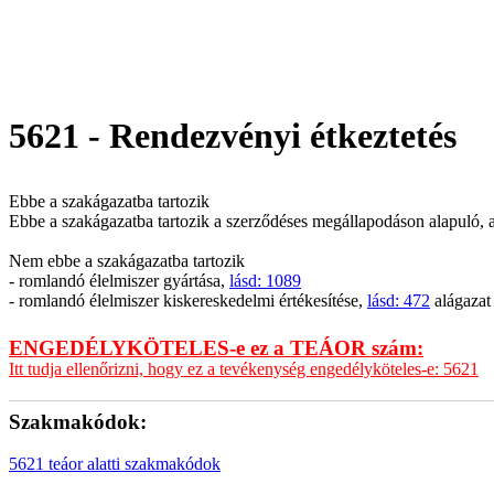
5621 - Rendezvényi étkeztetés
Ebbe a szakágazatba tartozik
Ebbe a szakágazatba tartozik a szerződéses megállapodáson alapuló, 
Nem ebbe a szakágazatba tartozik
- romlandó élelmiszer gyártása,
lásd: 1089
- romlandó élelmiszer kiskereskedelmi értékesítése,
lásd: 472
alágazat
ENGEDÉLYKÖTELES-e ez a TEÁOR szám:
Itt tudja ellenőrizni, hogy ez a tevékenység engedélyköteles-e: 5621
Szakmakódok:
5621 teáor alatti szakmakódok