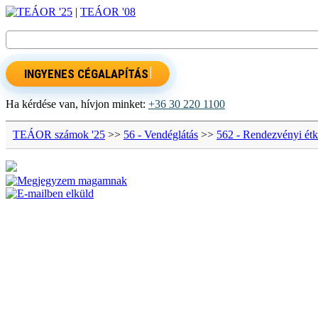
TEÁOR '25
|
TEÁOR '08
INGYENES CÉGALAPÍTÁS
Ha kérdése van, hívjon minket:
+36 30 220 1100
TEÁOR számok '25
>>
56 - Vendéglátás
>>
562 - Rendezvényi étke